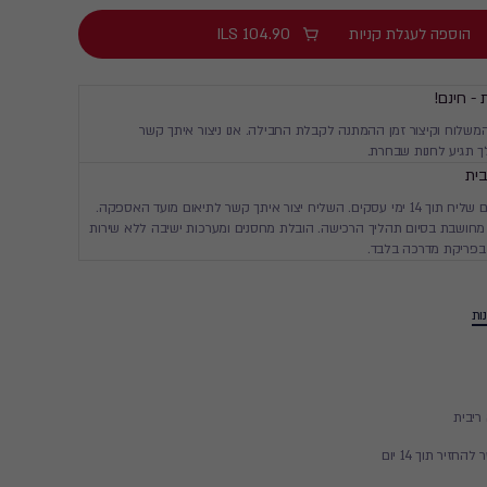
הוספה לעגלת קניות
104.90
ILS
 - חינם!
המשלוח וקיצור זמן ההמתנה לקבלת החבילה. אנו ניצור איתך קשר
 תגיע לחנות שבחרת.
ית
יגיע עד ביתך עם שליח תוך 14 ימי עסקים. השליח יצור איתך קשר לתיאום מועד האספקה.
חושבת בסיום תהליך הרכישה. הובלת מחסנים ומערכות ישיבה ללא שירות
בפריקת מדרכה בלבד.
ות
זיר תוך 14 יום