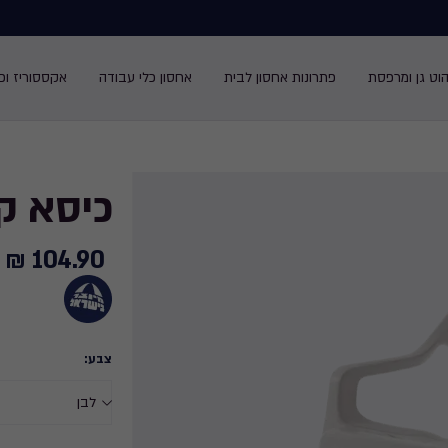
הוט גן ומרפסת
פתרונות אחסון לבית
אחסון כלי עבודה
אקססוריז ופנ
כיסא קר
104.90 ₪
104.90
₪
צבע: