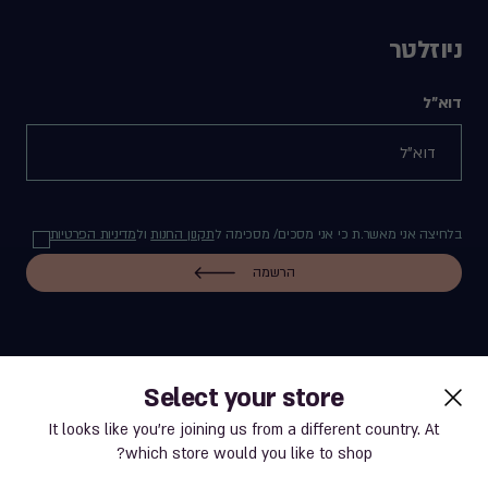
ניוזלטר
דוא"ל
בלחיצה אני מאשר.ת כי אני מסכים/ מסכימה ל
תקנון החנות
ול
מדיניות הפרטיות
הרשמה
Select your store
label.payment
It looks like you’re joining us from a different country. At
which store would you like to shop?