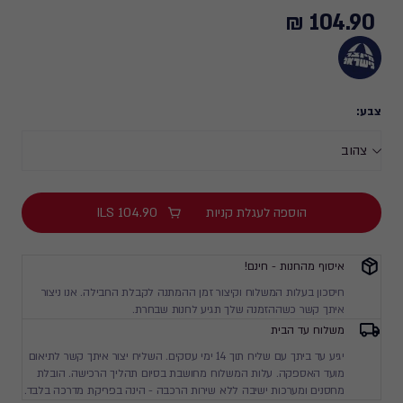
104.90 ₪
104.90
₪
צבע:
הוספה לעגלת קניות
104.90
ILS
איסוף מהחנות - חינם!
חיסכון בעלות המשלוח וקיצור זמן ההמתנה לקבלת החבילה. אנו ניצור
איתך קשר כשההזמנה שלך תגיע לחנות שבחרת.
משלוח עד הבית
יגיע עד ביתך עם שליח תוך 14 ימי עסקים. השליח יצור איתך קשר לתיאום
מועד האספקה. עלות המשלוח מחושבת בסיום תהליך הרכישה. הובלת
מחסנים ומערכות ישיבה ללא שירות הרכבה - הינה בפריקת מדרכה בלבד.