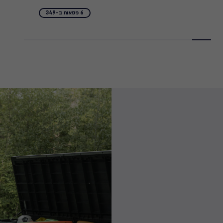
₪
₪
6 כיסאות ב-349