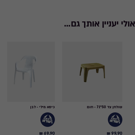
אולי יעניין אותך גם...
שולחן צד 50*71 - חום
כיסא מילי - לבן
69.90 ₪
99.90 ₪
69.90
99.90