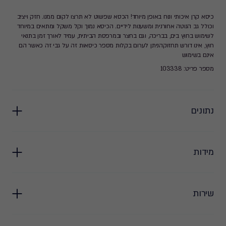
כיסא קרן איכותי ונוח באופן מיוחד! הכסא שפשוט לא תרצו לקום ממנו. חזק ויציב
וכולל גב הנוטה אחורנית ומשענות לידיים. הכיסא נמוך וקל משקל ומתאים במיוחד
לשימוש בחוץ בים, בבריכה, וגם בחצר ובמרפסת הביתית, עמיד לאורך זמן בתנאי
חוץ, אינו דורש תחזוקהניתן לערום בקלות מספר כיסאות זה על גבי זה כאשר הם
אינם בשימוש
מספר פריט: 103338
נתונים
מידות
שירות