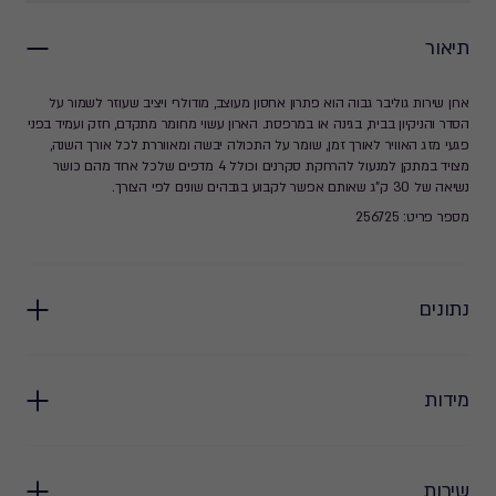
תיאור
ארון שירות גוליבר גבוה הוא פתרון אחסון מעוצב, מודולרי ויציב שעוזר לשמור על
הסדר והניקיון בבית, בגינה או במרפסת. הארון עשוי מחומר מתקדם, חזק ועמיד בפני
פגעי מזג האוויר לאורך זמן, שומר על התכולה יבשה ומאווררת לכל אורך השנה,
מצויד במתקן למנעול להרחקת סקרנים וכולל 4 מדפים שלכל אחד מהם כושר
נשיאה של 30 ק"ג שאותם אפשר לקבוע בגבהים שונים לפי הצורך.
מספר פריט: 256725
נתונים
מידות
שירות