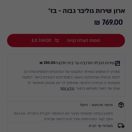
ארון שירות גוליבר גבוה - בז'
769.00 ₪
769.00
₪
הוספה לעגלת קניות
769.00
ILS
שירות הובלה והרכבה עד בית הלקוח
250.00 ₪
מומלץ להשתמש בשירות המקצועי של המתקינים המנוסים שלנו וכך
לדעת בבטחה שההתקנה בוצעה בסטנדרטים הגבוהים ביותר. התקנה
מקצועית זו הבחירה החכמה שתחסוך לך זמן ומאמץ ותאפשר לך
שנים של הנאה משימוש במוצר.
מידע נוסף
איסוף מהחנות - חינם!
חיסכון בעלות המשלוח וקיצור זמן ההמתנה לקבלת החבילה. אנו ניצור
איתך קשר כשההזמנה שלך תגיע לחנות שבחרת.
משלוח עד הבית