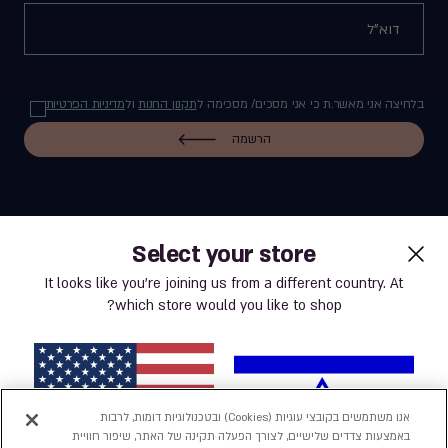
בלחיצה אני מאשר.ת כי אני מסכים/ מסכימה ל
תקנון החנות
ול
מדיניות הפרטיות
הרשמה
Select your store
label.payment
It looks like you’re joining us from a different country. At
which store would you like to shop?
תנאי שימוש באתר
מדיניות פרטיות
אנו משתמשים בקובצי עוגיות (Cookies) ובטכנולוגיות דומות, לרבות
באמצעות צדדים שלישיים, לצורך הפעלה תקינה של האתר, שיפור חוויית