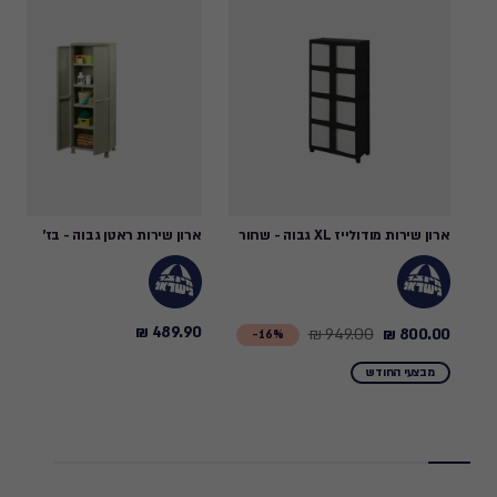
ארון שירות מודולייז XL גבוה - שחור
ארון שירות ראטן גבוה - בז'
489.90 ₪
949.00 ₪
800.00 ₪
489.90
Price
16%-
₪
from
מבצעי החודש
949.00
₪
to
800.00