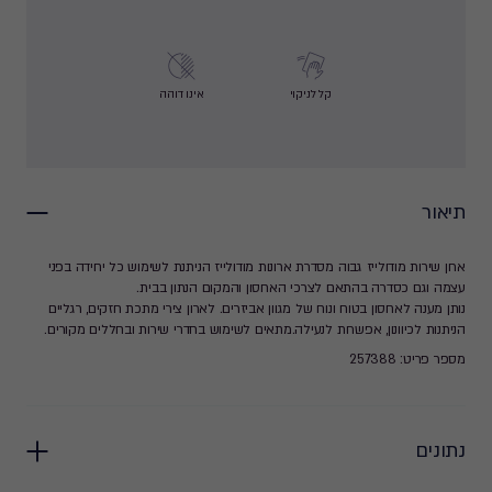
קל לניקוי
אינו דוהה
תיאור
ארון שירות מודולייז גבוה מסדרת ארונות מודולייז הניתנת לשימוש כל יחידה בפני
עצמה וגם כסדרה בהתאם לצרכי האחסון והמקום הנתון בבית.
נותן מענה לאחסון בטוח ונוח של מגוון אביזרים. לארון צירי מתכת חזקים, רגליים
הניתנות לכיוונון, אפשרות לנעילה.מתאים לשימוש בחדרי שירות ובחללים מקורים.
מספר פריט: 257388
נתונים