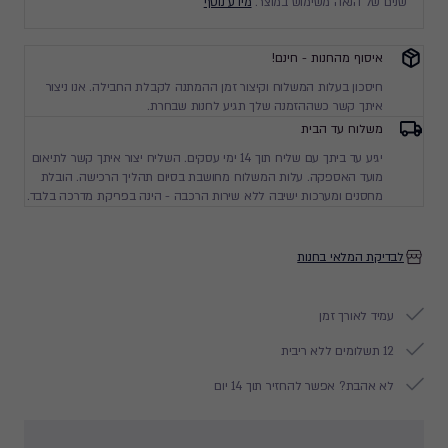
שנים של הנאה משימוש במוצר.
מידע נוסף
איסוף מהחנות - חינם!
חיסכון בעלות המשלוח וקיצור זמן ההמתנה לקבלת החבילה. אנו ניצור
איתך קשר כשההזמנה שלך תגיע לחנות שבחרת.
משלוח עד הבית
יגיע עד ביתך עם שליח תוך 14 ימי עסקים. השליח יצור איתך קשר לתיאום
מועד האספקה. עלות המשלוח מחושבת בסיום תהליך הרכישה. הובלת
מחסנים ומערכות ישיבה ללא שירות הרכבה - הינה בפריקת מדרכה בלבד.
לבדיקת המלאי בחנות
עמיד לאורך זמן
12 תשלומים ללא ריבית
לא אהבת? אפשר להחזיר תוך 14 יום