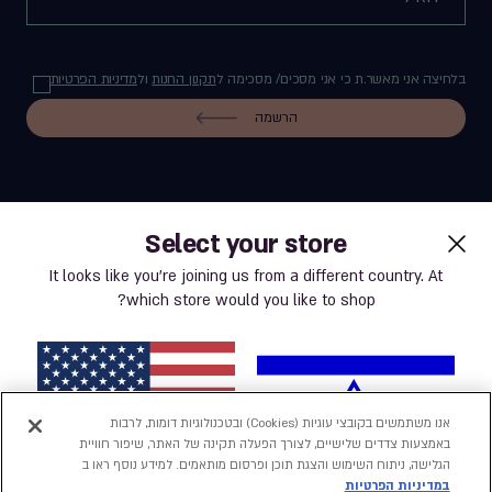
בלחיצה אני מאשר.ת כי אני מסכים/ מסכימה ל
תקנון החנות
ול
מדיניות הפרטיות
הרשמה
Select your store
label.payment
It looks like you’re joining us from a different country. At
which store would you like to shop?
תנאי שימוש באתר
מדיניות פרטיות
אנו משתמשים בקובצי עוגיות (Cookies) ובטכנולוגיות דומות, לרבות
באמצעות צדדים שלישיים, לצורך הפעלה תקינה של האתר, שיפור חוויית
נְגִישׁוּת
הגלישה, ניתוח השימוש והצגת תוכן ופרסום מותאמים. למידע נוסף ראו ב
במדיניות הפרטיות