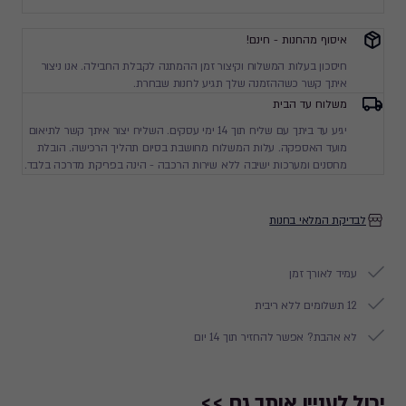
איסוף מהחנות - חינם!
חיסכון בעלות המשלוח וקיצור זמן ההמתנה לקבלת החבילה. אנו ניצור
איתך קשר כשההזמנה שלך תגיע לחנות שבחרת.
משלוח עד הבית
יגיע עד ביתך עם שליח תוך 14 ימי עסקים. השליח יצור איתך קשר לתיאום
מועד האספקה. עלות המשלוח מחושבת בסיום תהליך הרכישה. הובלת
מחסנים ומערכות ישיבה ללא שירות הרכבה - הינה בפריקת מדרכה בלבד.
לבדיקת המלאי בחנות
עמיד לאורך זמן
12 תשלומים ללא ריבית
לא אהבת? אפשר להחזיר תוך 14 יום
יכול לעניין אותך גם >>