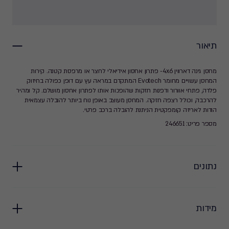
תיאור
מחסן גינה דארווין 4x6- פתרון אחסון אידיאלי לחצר או מרפסת קטנה. קירות
המחסן עשויים מחומר Evotech המתקדם במראה עץ עם דופן כפולה בחיזוק
פלדה, פתחי אוורור ודפנות חזקות שהופכות אותו לפתרון אחסון מושלם. קל ומהיר
להרכבה, וכולל רצפה חזקה. המחסן מעוצב באופן נוח ביותר להובלה עצמאית
הודות לאריזה קומפקטית הניתנת להובלה ברכב פרטי.
מספר פריט: 246651
נתונים
מידות