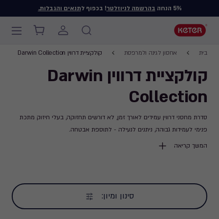
5% הנחה
בהרשמה לניוזלטר
! בכפוף ל
תנאים והגבלות.
Main
Breadcrumb
navigation
Ski
בית
אחסון לגינה ולמרפסת
קולקציית דרווין Darwin Collection
Navigation
t
קולקציית דרווין Darwin
mai
content
Collection
סדרת מחסני דרווין עמידים לאורך זמן, לא דורשים תחזוקה, בעלי חיזוק מתכת
פנימי לעמידות גבוהה, ניתנים לנעילה - לתוספת אבטחה.
כולל 10 שנות אחריות.
המשך קריאה
סינון ומיון: