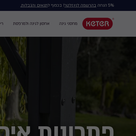
5% הנחה
בהרשמה לניוזלטר
! בכפוף ל
תנאים והגבלות.
Main
navigation
מחסני גינה
אחסון לגינה ולמרפסת
רי
Main
menu
navigation
Ski
t
mai
content
פתרונות איר