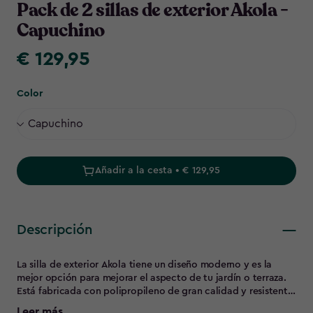
Pack de 2 sillas de exterior Akola -
Capuchino
€ 129,95
€
129,95
Color
Añadir a la cesta • € 129,95
Descripción
La silla de exterior Akola tiene un diseño moderno y es la
mejor opción para mejorar el aspecto de tu jardín o terraza.
Está fabricada con polipropileno de gran calidad y resistente
a cualquier climatología. Tiene un diseño ergonómico para
Leer más