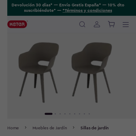
Skip
Devolución 30 días* ---- Envío Gratis España* ---- 10% dto
suscribiéndote* ----
*Términos y condiciones
to
main
content
Main
navigation
Breadcrumb
Home
Muebles de Jardín
Sillas de jardín
Navigation