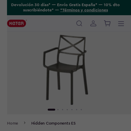
Skip
Devolución 30 días* ---- Envío Gratis España* ---- 10% dto
suscribiéndote* ----
*Términos y condiciones
to
main
content
Main
navigation
Breadcrumb
Home
Hidden Components ES
Navigation