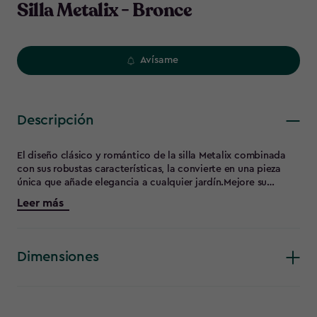
Silla Metalix - Bronce
Avísame
Descripción
El diseño clásico y romántico de la silla Metalix combinada
con sus robustas características, la convierte en una pieza
única que añade elegancia a cualquier jardín.Mejore su
decoración al aire libre con estas sillas de comedor
Leer más
contemporáneas que nunca pasarán de moda gracias a las
hermosas líneas suaves de esta silla. El reposabrazos realza la
característica robusta de esta silla y aumenta la comodidad
del asiento para que pueda cenar con estilo en su sala de
Dimensiones
estar al aire libre.