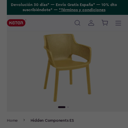
Skip
Devolución 30 días* ---- Envío Gratis España* ---- 10% dto
suscribiéndote* ----
*Términos y condiciones
to
main
content
Main
navigation
Breadcrumb
Home
Hidden Components ES
Navigation