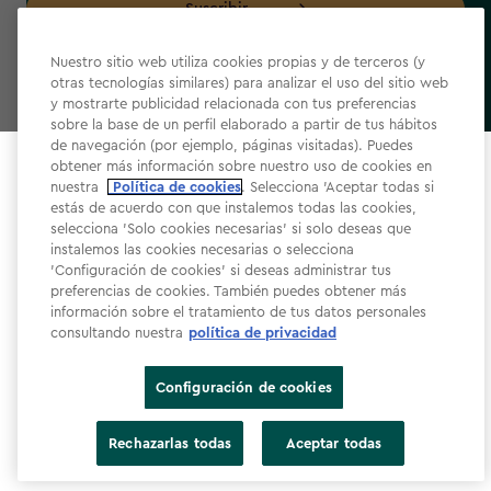
Suscribir
Nuestro sitio web utiliza cookies propias y de terceros (y
otras tecnologías similares) para analizar el uso del sitio web
y mostrarte publicidad relacionada con tus preferencias
sobre la base de un perfil elaborado a partir de tus hábitos
label.payment
de navegación (por ejemplo, páginas visitadas). Puedes
obtener más información sobre nuestro uso de cookies en
Select your store
nuestra
Política de cookies
. Selecciona 'Aceptar todas si
It looks like you’re joining us from a different country.
estás de acuerdo con que instalemos todas las cookies,
selecciona 'Solo cookies necesarias' si solo deseas que
At which store would you like to shop?
instalemos las cookies necesarias o selecciona
'Configuración de cookies' si deseas administrar tus
Términos y condiciones de la web
preferencias de cookies. También puedes obtener más
Política de privacidad
información sobre el tratamiento de tus datos personales
consultando nuestra
política de privacidad
Política de cookies​
Accesibilidad
Configuración de cookies
Declaración de accesibilidad​
España
Estados Unidos
Rechazarlas todas
Aceptar todas
Configuración de cookies