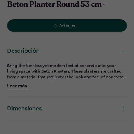
Beton Planter Round 53 cm -
Avísame
Descripción
Bring the timeless yet modern feel of concrete into your
living space with Beton Planters. These planters are crafted
from a material that replicates the look and feel of concrete,
without the burdensome weight. Whether you want to
Leer más
enhance your indoor decor or elevate your garden, Beton
Planters are the striking addition you've been searching for.
Dimensiones