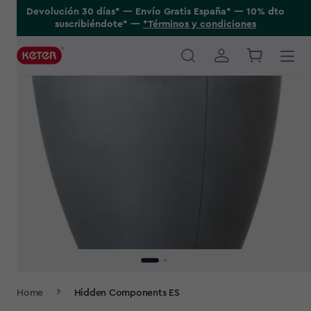
Skip
Devolución 30 días* ---- Envío Gratis España* ---- 10% dto
suscribiéndote* ----
*Términos y condiciones
to
main
content
Main
navigation
Breadcrumb
Home
Hidden Components ES
Navigation