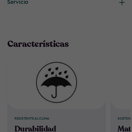
Servicio
Características
RESISTENTE AL CLIMA
SOSTENI
Durabilidad
Mate