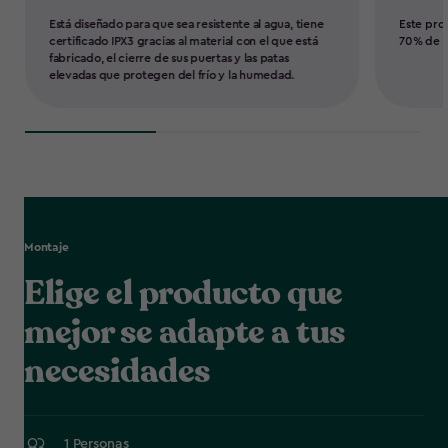
Está diseñado para que sea resistente al agua, tiene
Este pro
certificado IPX3 gracias al material con el que está
70% de m
fabricado, el cierre de sus puertas y las patas
elevadas que protegen del frío y la humedad.
Montaje
Elige el producto que
mejor se adapte a tus
necesidades
1 Personas