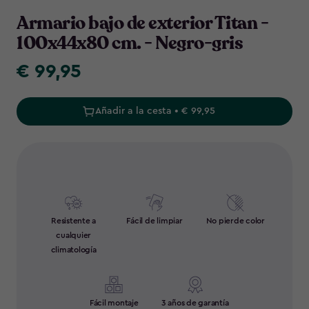
Armario bajo de exterior Titan -
100x44x80 cm. - Negro-gris
€ 99,95
€
99,95
Añadir a la cesta • € 99,95
Resistente a
Fácil de limpiar
No pierde color
cualquier
climatología
Fácil montaje
3 años de garantía