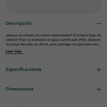
Descripción
¿Buscas un armario de resina impermeable? El armario bajo de
exterior Titan es resistente al agua (certificado IPX3), dispone
de patas elevadas en altura, para proteger tus pertenencias
de la humedad y del frío, y está fabricado con resina
Leer más
reciclada (70% mínimo). Si quieres almacenar cualquier tipo
de producto el armario Titan es muy resistente ya que tiene
una pata en la base que sirve de refuerzo, bisagras metálicas
y un soporte en la parte inferior de sus 2 baldas ajustables
Especificaciones
para que pueda resistir hasta 30kg por balda. ¡No nos
dejamos ningún detalle! Porque, además, ¡es fácil de montar
y dispone de posibilidad de cierre con candado!
Dimensiones