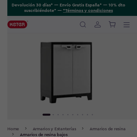
Skip
Devolución 30 días* ---- Envío Gratis España* ---- 10% dto
suscribiéndote* ----
*Términos y condiciones
to
main
content
Main
navigation
Breadcrumb
Home
Armarios y Estanterías
Armarios de resina
Navigation
Armarios de resina bajos