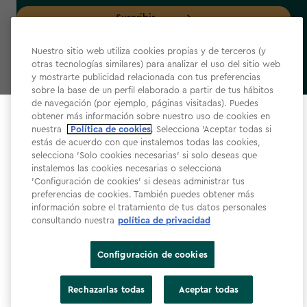
Suscribir
Nuestro sitio web utiliza cookies propias y de terceros (y
otras tecnologías similares) para analizar el uso del sitio web
y mostrarte publicidad relacionada con tus preferencias
sobre la base de un perfil elaborado a partir de tus hábitos
label.payment
de navegación (por ejemplo, páginas visitadas). Puedes
obtener más información sobre nuestro uso de cookies en
Select your store
nuestra
Política de cookies
. Selecciona 'Aceptar todas si
It looks like you’re joining us from a different country.
estás de acuerdo con que instalemos todas las cookies,
selecciona 'Solo cookies necesarias' si solo deseas que
At which store would you like to shop?
instalemos las cookies necesarias o selecciona
'Configuración de cookies' si deseas administrar tus
Términos y condiciones de la web
preferencias de cookies. También puedes obtener más
Política de privacidad
información sobre el tratamiento de tus datos personales
consultando nuestra
política de privacidad
Política de cookies​
Accesibilidad
Configuración de cookies
Declaración de accesibilidad​
España
Estados Unidos
Rechazarlas todas
Aceptar todas
Configuración de cookies