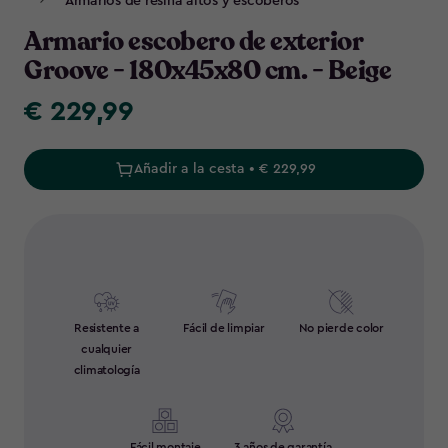
Armarios de resina altos y escoberos
Armario escobero de exterior
Groove - 180x45x80 cm. - Beige
€ 229,99
€
229,99
Añadir a la cesta • € 229,99
Resistente a
Fácil de limpiar
No pierde color
cualquier
climatología
Fácil montaje
3 años de garantía