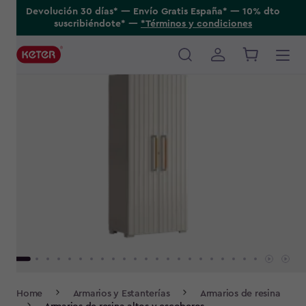
Skip
Devolución 30 días* ---- Envío Gratis España* ---- 10% dto
suscribiéndote* ----
*Términos y condiciones
to
main
content
Main
navigation
Breadcrumb
Home
Armarios y Estanterías
Armarios de resina
Navigation