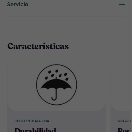
Servicio
Características
RESISTENTE AL CLIMA
BISAGRA
Durabilidad
Resi