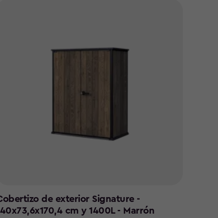
Cobertizo de exterior Signature -
Caset
140x73,6x170,4 cm y 1400L - Marrón
342x