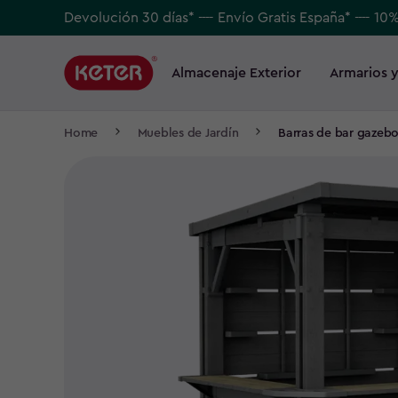
Skip
Devolución 30 días* ---- Envío Gratis España* ---- 10
to
Main
main
navigation
Almacenaje Exterior
Armarios y
Main
content
menu
navigation
Breadcrumb
Home
Muebles de Jardín
Barras de bar gazebo
Navigation