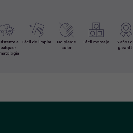
sistente a
Fácil de limpiar
No pierde
Fácil montaje
3 años 
cualquier
color
garantí
imatología