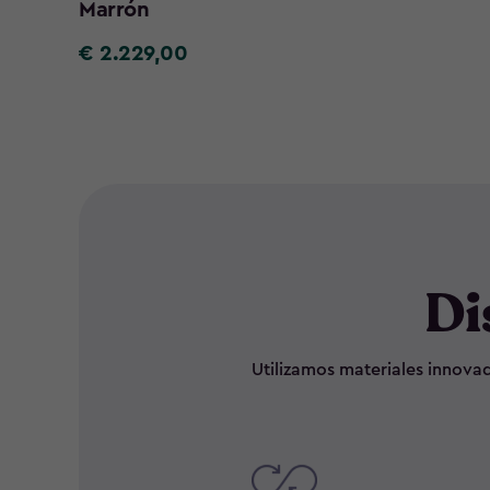
Marrón
€ 2.229,00
€
2.229,00
Di
Utilizamos materiales innovad