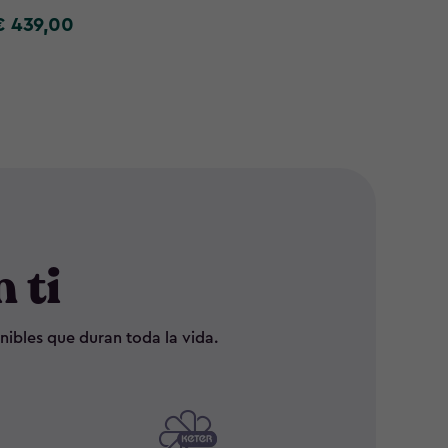
€ 439,00
€ 2.1
€
€
39,00
2.199,
 ti
nibles que duran toda la vida.