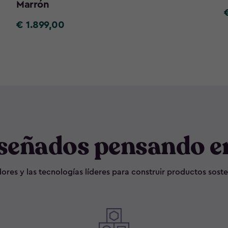
Marrón
€ 1.899,00
€
4
1.899,00
señados pensando en
ores y las tecnologías líderes para construir productos soste