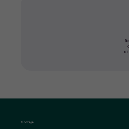
Re
cl
Montaje