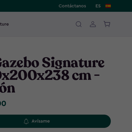
Contáctanos
ES
ture
Gazebo Signature
0x200x238 cm -
ón
00
Avísame