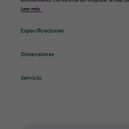
entretenimiento. Con barras de bar integradas, es ideal p
resistentes barandillas añaden comodidad y flexibilidad p
Leer más
amigos. Fabricada con resina resistente a la intemperie y 
mantenimiento y está diseñada para durar años. El Bar Ga
y tiene un estilo moderno, confortable y gran originalidad
Especificaciones
Dimensiones
Servicio