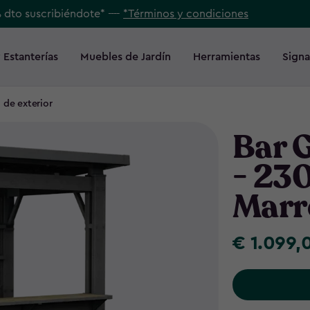
% dto suscribiéndote* ----
*Términos y condiciones
 Estanterías
Muebles de Jardín
Herramientas
Signa
 de exterior
Bar 
- 23
Marr
€ 1.099,
€
1.099,00