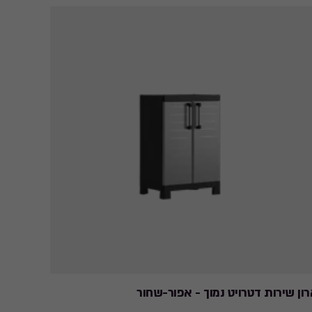
ון שירות דטרויט נמוך - אפור-שחור
ארון שי