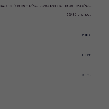
מושלם ביחד עם פח לשירותים בעיצוב משלים –
פח פדל דמוי ראטן 8 ליטר - אפור
מספר פריט: 261486
נתונים
מידות
שירות