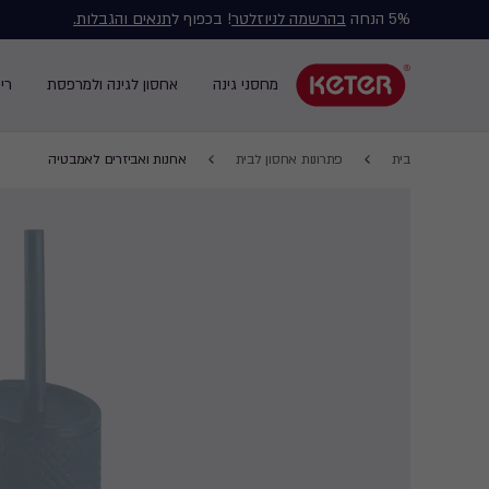
5% הנחה
בהרשמה לניוזלטר
! בכפוף ל
תנאים והגבלות.
Main
navigation
מחסני גינה
אחסון לגינה ולמרפסת
רי
Main
menu
navigation
Breadcrumb
Ski
בית
פתרונות אחסון לבית
ארונות ואביזרים לאמבטיה
Navigation
t
mai
content