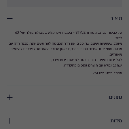
תיאור
סל כביסה מעוצב מסדרת STYLE - בסגנון ראטן קלוע בקיבולת גדולה של 60
ליטר.
משלב שימושיות ועיצוב שהופכים את חדר הכביסה לנוח ונעים יותר. מבנה חזק עם
מכסה ושתי ידיות אחיזה נוחות ובמרקם ראטן מחורר המאפשר לפריטים להישאר
מאווררים.
לסל ידיות נשיאה נוחות ומכסה למניעת ריחות ואבק.
ישתלב נפלא עם מוצרים נוספים מהסדרה.
מספר פריט: 261022
נתונים
מידות