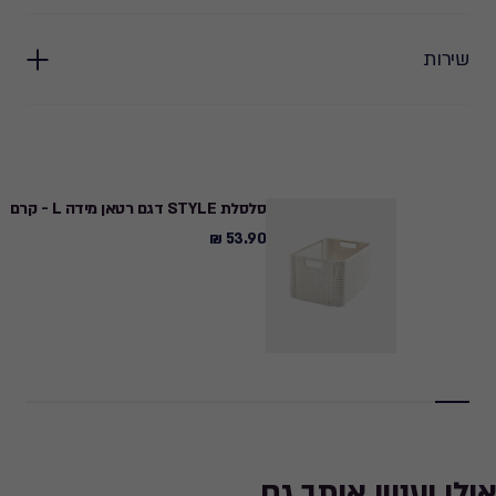
שירות
סלסלת STYLE דגם רטאן מידה L - קרם
53.90 ₪
53.90
₪
אולי יעניין אותך גם...