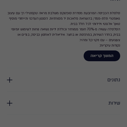
סלסלת הכביסה המרובעת מסדרת סופטקס משלבת מראה טקסטילי רך עם עיצוב
גאומטרי תלת-ממדי, בהשראת מלאכות יד מסורתיות. הסגנון העדכני והייחודי מוסיף
טאץ' אלגנטי וידידותי לכל חלל בבית.
הסלסלה עשויה מ-70% חומר ממוחזר וכוללת ידיות נשיאה נוחות לשימוש יומיומי
בבית, בחדר השירות, במרפסת או בחצר. אידיאלית לאחסון כביסה, בגדים או
צעצועים – עם ניקוי קל ומהיר.
נקודות עיקריות:
עיצוב ייחודי ומודרני עם מראה רך וטקסטילי
המשך קריאה
מתאימה לשימוש בתוך הבית ומחוצה לו
עשויה מ-70% פלסטיק ממוחזר
קלה לניקוי ולתחזוקה
קיבולת: 15 ליטר
נתונים
שירות