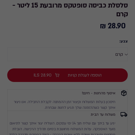
סלסלת כביסה סופטקס מרובעת 15 ליטר -
קרם
28.90 ₪
28.90
₪
צבע:
הוספה לעגלת קניות
28.90
ILS
איסוף מהחנות - חינם!
חיסכון בעלות המשלוח וקיצור זמן ההמתנה לקבלת החבילה. אנו ניצור
איתך קשר כשההזמנה שלך תגיע לחנות שבחרת.
משלוח עד הבית
יגיע עד ביתך עם שליח תוך 14 ימי עסקים. השליח יצור איתך קשר לתיאום
מועד האספקה. עלות המשלוח מחושבת בסיום תהליך הרכישה. הובלת
מחסנים ומערכות ישיבה ללא שירות הרכבה - הינה בפריקת מדרכה בלבד.