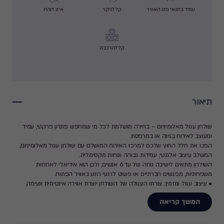
עמיד בתנאי מזג האוויר
קל לניקוי
אינו דוהה
קל להרכבה
תיאור
שולחן עגול מאלומיניום – בחירה מושלמת לכל מי שמחפש פתרון פרקטי, עמיד
ומעוצב לאירוח בגינה או במרפסת.
הפכו את חלל החוץ שלכם למרכז האירוח המושלם עם שולחן עגול מאלומיניום,
המשלב עיצוב אלגנטי, עמידות גבוהה ונוחות מקסימלית.
השולחן מתאים לישיבה נוחה של עד 6 אנשים, ולכן הוא אידיאלי לארוחות
משפחתיות, מפגשים חברתיים או פשוט לרגעי רוגע באוויר הפתוח.
• עיצוב עגול ומזמין: צורתו העגולה של השולחן יוצרת אווירה אינטימית ונעימה,
ומאפשרת לכל הסועדים גישה נוחה.
המשך קריאה
• חומרי גלם איכותיים: עשוי מאלומיניום עמיד וקל משקל, המבטיח עמידות בפני
פגעי מזג האוויר, כולל שמש, גשם ולחות.
• מתאים ל-6 כיסאות בנוחות מרבית: השולחן מספק מרחב מושלם לישיבה נוחה