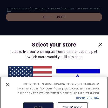
בלחיצה אני מאשר.ת כי אני מסכים/ מסכימה ל
תקנון החנות
ול
מדיניות הפרטיות
הרשמה
Select your store
label.payment
It looks like you’re joining us from a different country. At
which store would you like to shop?
תנאי שימוש באתר
מדיניות פרטיות
אנו משתמשים בקובצי עוגיות (Cookies) ובטכנולוגיות דומות, לרבות
באמצעות צדדים שלישיים, לצורך הפעלה תקינה של האתר, שיפור חוויית
נְגִישׁוּת
הגלישה, ניתוח השימוש והצגת תוכן ופרסום מותאמים. למידע נוסף ראו ב
במדיניות הפרטיות
הצהרת נגישות
ישראל
ארצות הברית
הגדרת "עוגיות"
הבנתי