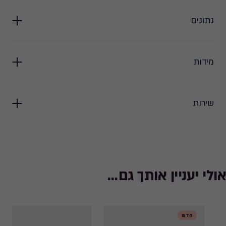
סביבו, כך שתוכלו לארח בקלות ובסטייל.
• תחזוקה קלה: החומרים האיכותיים מאפשרים ניקוי פשוט ומהיר, כך שתוכלו
נתונים
לשמור על מראה חדש ומבריק לאורך זמן.
• עיצוב מודרני שמתאים לכל חלל חוץ: השולחן משתלב בצורה מושלמת בגינה,
במרפסת או בחצר, ומשדרג את האווירה עם מראה אלגנטי ונקי.
מידות
שירות
אולי יעניין אותך גם...
חדש