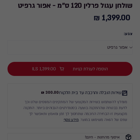
שולחן עגול פרלין 120 ס"מ - אפור גרפיט
1,399.00 ₪
1,399.00
₪
צבע:
הוספה לעגלת קניות
1,399.00
ILS
שירות הובלה והרכבה עד בית הלקוח
300.00 ₪
מומלץ להשתמש בשירות המקצועי של המתקינים המנוסים שלנו וכך
לדעת בבטחה שההתקנה בוצעה בסטנדרטים הגבוהים ביותר. התקנה
מקצועית זו הבחירה החכמה שתחסוך לך זמן ומאמץ ותאפשר לך
שנים של הנאה משימוש במוצר.
מידע נוסף
איסוף מהחנות - חינם!