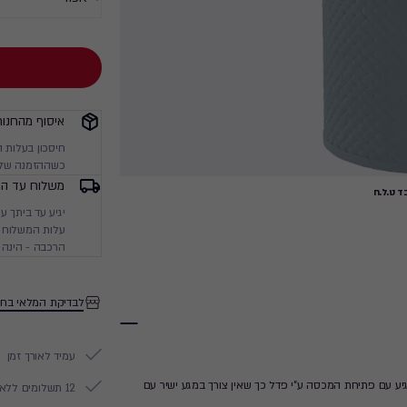
איסוף מהחנות
חיסכון בעלות 
כשההזמנה שלך
משלוח עד הב
 ט.ל.ח
עלות המשלוח מ
הרכבה - הינה 
לבדיקת המלאי בחנ
עמיד לאורך זמן
יע עם פתיחת המכסה ע”י פדל כך שאין צורך במגע ישיר עם
12 תשלומים ללא ריבית