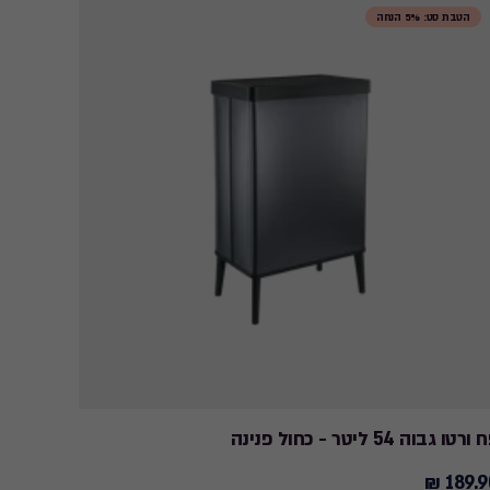
הטבת סט: 5% הנחה
ורטו גבוה 54 ליטר - כחול פנינה
פח מיחזור 5 ליטר  to Collect
29.58 ₪
189.90
Price
189.