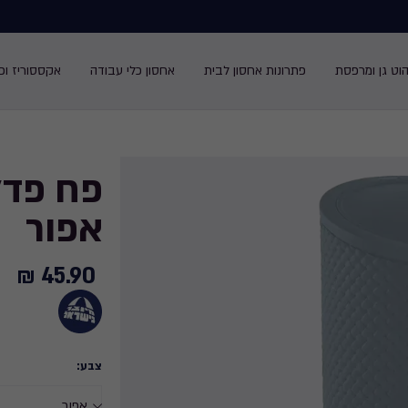
הוט גן ומרפסת
פתרונות אחסון לבית
אחסון כלי עבודה
אקססוריז ופנ
אפור
45.90 ₪
45.90
₪
צבע: