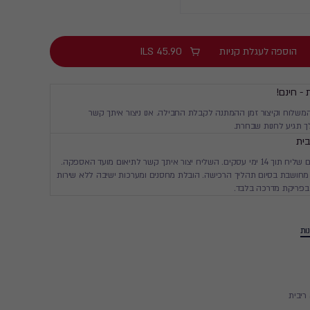
הוספה לעגלת קניות
45.90
ILS
 - חינם!
המשלוח וקיצור זמן ההמתנה לקבלת החבילה. אנו ניצור איתך קשר
 תגיע לחנות שבחרת.
ית
יגיע עד ביתך עם שליח תוך 14 ימי עסקים. השליח יצור איתך קשר לתיאום מועד האספקה.
חושבת בסיום תהליך הרכישה. הובלת מחסנים ומערכות ישיבה ללא שירות
בפריקת מדרכה בלבד.
ות