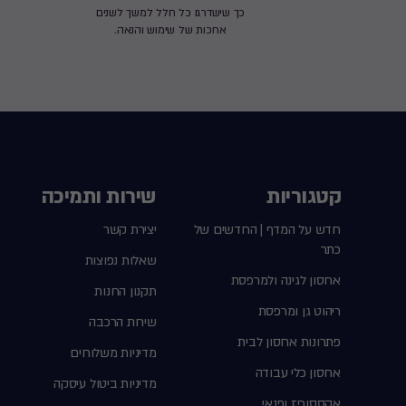
כך שישדרגו כל חלל למשך לשנים
ארוכות של שימוש והנאה.
קטגוריות
שירות ותמיכה
חדש על המדף | החדשים של
יצירת קשר
כתר
שאלות נפוצות
אחסון לגינה ולמרפסת
תקנון החנות
ריהוט גן ומרפסת
שירות הרכבה
פתרונות אחסון לבית
מדיניות משלוחים
אחסון כלי עבודה
מדיניות ביטול עיסקה
אקססוריז ופנאי