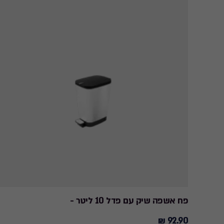
פח אשפה שיק עם פדל 10 ליטר -
92.90 ₪
92.90