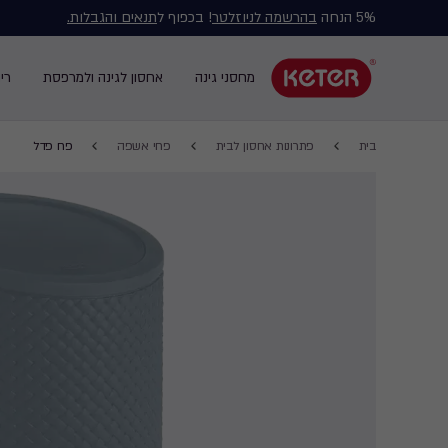
5% הנחה
בהרשמה לניוזלטר
! בכפוף ל
תנאים והגבלות.
Main
navigation
מחסני גינה
אחסון לגינה ולמרפסת
רי
Main
menu
navigation
Breadcrumb
Ski
בית
פתרונות אחסון לבית
פחי אשפה
פח פדל
Navigation
t
mai
content