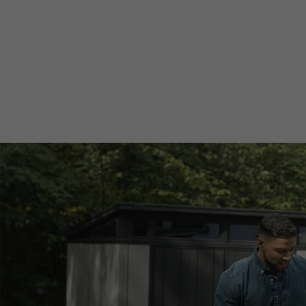
from
100% חומר ממוחזר
34.90
₪
to
29.58
₪