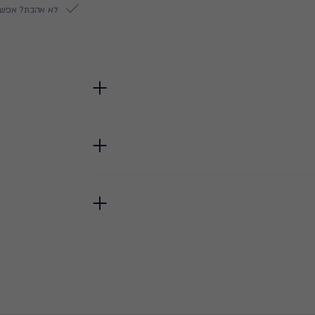
לא אהבת? אפשר להח