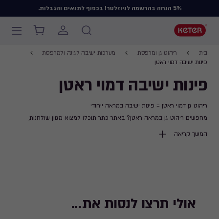
5% הנחה
בהרשמה לניוזלטר
! בכפוף ל
תנאים והגבלות.
Main
Breadcrumb
navigation
Ski
בית
ריהוט גן ומרפסת
מערכות ישיבה לגינה ולמרפסת
Navigation
t
פינות ישיבה דמוי ראטן
mai
פינות ישיבה דמוי ראטן
content
ריהוט גן דמוי ראטן = פינות ישיבה במראה ייחודי
מחפשים ריהוט גן במראה ראטן? באתר כתר תוכלו למצוא מגוון שולחנות,
כסאות ופינות ישיבה באיכות גבוהה ובמראה ייחודי בסגנון ראטן - לרכישה אונליין
המשך קריאה
ומשלוח עד הבית
אולי תרצו לנסות את...