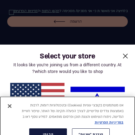
בלחיצה אני מאשר.ת כי אני מסכים/ מסכימה ל
תקנון החנות
ול
מדיניות הפרטיות
הרשמה
Select your store
label.payment
It looks like you’re joining us from a different country. At
which store would you like to shop?
תנאי שימוש באתר
מדיניות פרטיות
אנו משתמשים בקובצי עוגיות (Cookies) ובטכנולוגיות דומות, לרבות
באמצעות צדדים שלישיים, לצורך הפעלה תקינה של האתר, שיפור חוויית
נְגִישׁוּת
הגלישה, ניתוח השימוש והצגת תוכן ופרסום מותאמים. למידע נוסף ראו ב
במדיניות הפרטיות
הצהרת נגישות
ישראל
ארצות הברית
הגדרת "עוגיות"
הבנתי