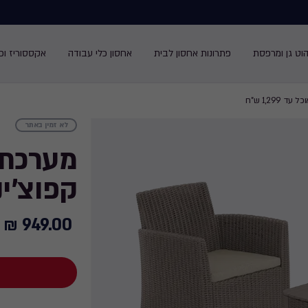
הוט גן ומרפסת
פתרונות אחסון לבית
אחסון כלי עבודה
אקססוריז ופנ
עד 1,299 ש"ח
לא זמין באתר
מערכת 
קפוצ'ינ
949.00 ₪
949.00
₪