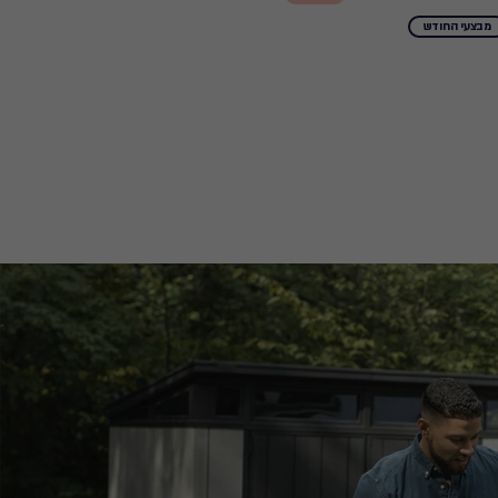
₪
fr
מבצעי החודש
799.
699.