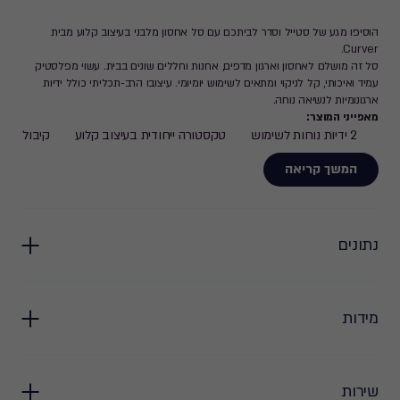
הוסיפו מגע של סטייל וסדר לביתכם עם סל אחסון מלבני בעיצוב קלוע מבית
Curver.
סל זה מושלם לאחסון וארגון מדפים, ארונות וחללים שונים בבית. עשוי מפלסטיק
עמיד ואיכותי, קל לניקוי ומתאים לשימוש יומיומי. עיצובו הרב-תכליתי כולל ידיות
ארגונומיות לנשיאה נוחה.
מאפייני המוצר:
2 ידיות נוחות לשימוש
טקסטורה ייחודית בעיצוב קלוע
קיבולת:
19 ליטר
עיצוב אופנתי ומודרני
מתאים למגוון שימושים
המשך קריאה
נתונים
מידות
שירות