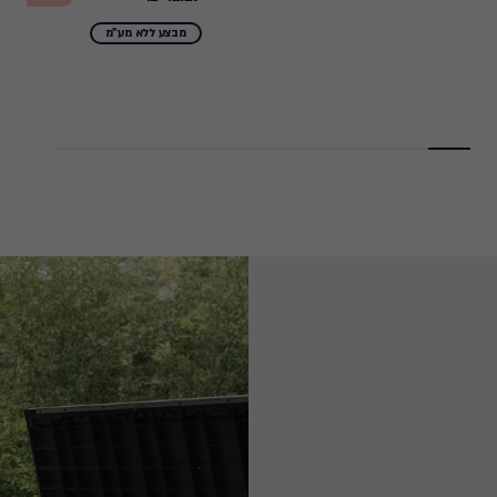
from
₪
מבצע ללא מע"מ
49.90
₪
to
42.29
₪