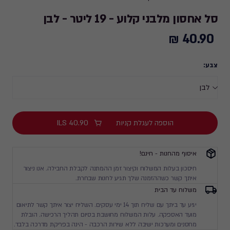
סל אחסון מלבני קלוע - 19 ליטר - לבן
40.90 ₪
40.90
₪
צבע:
הוספה לעגלת קניות
40.90
ILS
איסוף מהחנות - חינם!
חיסכון בעלות המשלוח וקיצור זמן ההמתנה לקבלת החבילה. אנו ניצור
איתך קשר כשההזמנה שלך תגיע לחנות שבחרת.
משלוח עד הבית
יגיע עד ביתך עם שליח תוך 14 ימי עסקים. השליח יצור איתך קשר לתיאום
מועד האספקה. עלות המשלוח מחושבת בסיום תהליך הרכישה. הובלת
מחסנים ומערכות ישיבה ללא שירות הרכבה - הינה בפריקת מדרכה בלבד.