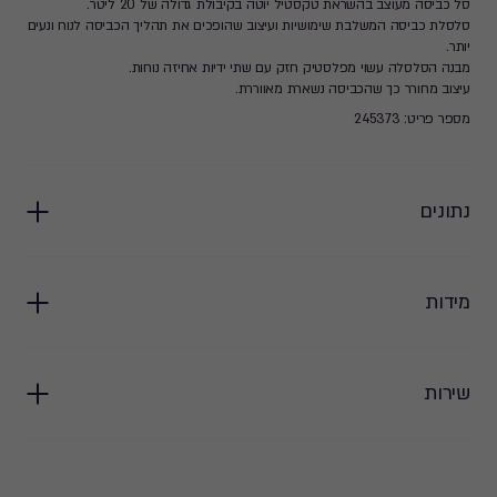
סל כביסה מעוצב בהשראת טקסטיל יוטה בקיבולת גדולה של 20 ליטר.
סלסלת כביסה המשלבת שימושיות ועיצוב שהופכים את תהליך הכביסה לנוח ונעים
יותר.
מבנה הסלסלה עשוי מפלסטיק חזק עם שתי ידיות אחיזה נוחות.
עיצוב מחורר כך שהכביסה נשארת מאווררת.
מספר פריט: 245373
נתונים
מידות
שירות