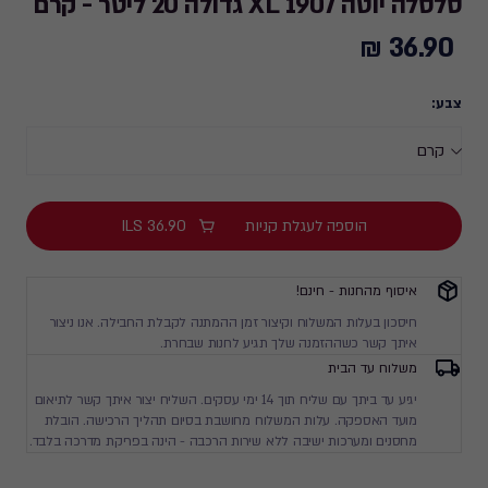
סלסלה יוטה 1907 XL גדולה 20 ליטר - קרם
36.90 ₪
36.90
₪
צבע:
הוספה לעגלת קניות
36.90
ILS
איסוף מהחנות - חינם!
חיסכון בעלות המשלוח וקיצור זמן ההמתנה לקבלת החבילה. אנו ניצור
איתך קשר כשההזמנה שלך תגיע לחנות שבחרת.
משלוח עד הבית
יגיע עד ביתך עם שליח תוך 14 ימי עסקים. השליח יצור איתך קשר לתיאום
מועד האספקה. עלות המשלוח מחושבת בסיום תהליך הרכישה. הובלת
מחסנים ומערכות ישיבה ללא שירות הרכבה - הינה בפריקת מדרכה בלבד.