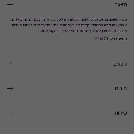
תיאור
כיסא מעוצב בקווים נקיים ואופנתיים מתאים לכל גינה או מרפסת ולמגוון שולחנות
אירוח, אינו דורש תחזוקה וקל לניקוי, בעל מושב רחב ומסעדי ידיים לנוחות מירבית.
את הכיסאות ניתן לערום אחד על השני לחסכון במקום אחסון.
מספר פריט: 206970
נתונים
מידות
שירות