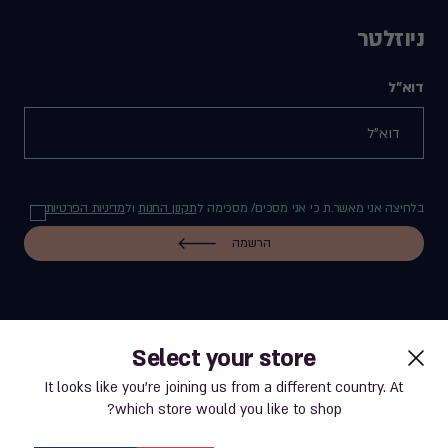
ניוזלטר
דוא"ל
בלחיצה אני מאשר.ת כי אני מסכים/ מסכימה ל
תקנון החנות
ול
מדיניות הפרטיות
הרשמה
Select your store
label.payment
It looks like you’re joining us from a different country. At
which store would you like to shop?