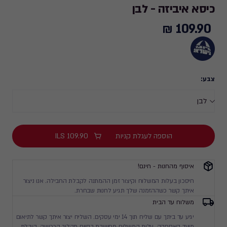
כיסא איביזה - לבן
109.90 ₪
109.90
₪
צבע:
הוספה לעגלת קניות
109.90
ILS
איסוף מהחנות - חינם!
חיסכון בעלות המשלוח וקיצור זמן ההמתנה לקבלת החבילה. אנו ניצור
איתך קשר כשההזמנה שלך תגיע לחנות שבחרת.
משלוח עד הבית
יגיע עד ביתך עם שליח תוך 14 ימי עסקים. השליח יצור איתך קשר לתיאום
מועד האספקה. עלות המשלוח מחושבת בסיום תהליך הרכישה. הובלת