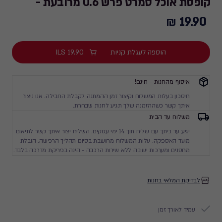
קופסת אוכל סמרט פרש 0.6 מרובעת -
19.90 ₪
19.90
₪
הוספה לעגלת קניות
19.90
ILS
איסוף מהחנות - חינם!
חיסכון בעלות המשלוח וקיצור זמן ההמתנה לקבלת החבילה. אנו ניצור
איתך קשר כשההזמנה שלך תגיע לחנות שבחרת.
משלוח עד הבית
יגיע עד ביתך עם שליח תוך 14 ימי עסקים. השליח יצור איתך קשר לתיאום
מועד האספקה. עלות המשלוח מחושבת בסיום תהליך הרכישה. הובלת
מחסנים ומערכות ישיבה ללא שירות הרכבה - הינה בפריקת מדרכה בלבד.
לבדיקת המלאי בחנות
עמיד לאורך זמן