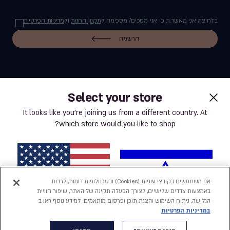
בלחיצה אני מאשר.ת כי אני מסכים/ מסכימה ל
תקנון החנות
ול
מדיניות הפרטיות
הרשמה
Select your store
label.payment
It looks like you’re joining us from a different country. At
which store would you like to shop?
תנאי שימוש באתר
מדיניות פרטיות
אנו משתמשים בקובצי עוגיות (Cookies) ובטכנולוגיות דומות, לרבות
באמצעות צדדים שלישיים, לצורך הפעלה תקינה של האתר, שיפור חוויית
נְגִישׁוּת
הגלישה, ניתוח השימוש והצגת תוכן ופרסום מותאמים. למידע נוסף ראו ב
במדיניות הפרטיות
הצהרת נגישות
ישראל
ארצות הברית