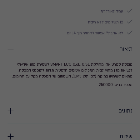
עמיד לאורך זמן
12 תשלומים ללא ריבית
לא אהבת? אפשר להחזיר תוך 14 יום
תיאור
קופסת סמרט אקו מחולקת SMART ECO 0.6L, 0.3L לשמירת מזון, אידיאלי
לנשיאת מזון מחוץ לבית, המכילים אטומים הרמטית תודות לתופסני המכסה.
מתאים לשימוש במיקרו (לפי תקן OM5), השסתום על המכסה מקל על החימום.
מספר פריט: 250000
נתונים
שירות