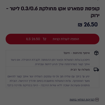
קופסת סמארט אקו מחולקת 0.3/0.6 ליטר -
ירוק
26.50 ₪
26.50
₪
הוספה לעגלת קניות
26.50
ILS
איסוף מהחנות - חינם!
חיסכון בעלות המשלוח וקיצור זמן ההמתנה לקבלת החבילה. אנו ניצור
איתך קשר כשההזמנה שלך תגיע לחנות שבחרת.
משלוח עד הבית
יגיע עד ביתך עם שליח תוך 14 ימי עסקים. השליח יצור איתך קשר לתיאום
מועד האספקה. עלות המשלוח מחושבת בסיום תהליך הרכישה. הובלת
מחסנים ומערכות ישיבה ללא שירות הרכבה - הינה בפריקת מדרכה בלבד.
לבדיקת המלאי בחנות