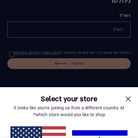
ניוזלטר
דוא"ל
בלחיצה אני מאשר.ת כי אני מסכים/ מסכימה ל
תקנון החנות
ול
מדיניות הפרטיות
הרשמה
Select your store
label.payment
It looks like you’re joining us from a different country. At
which store would you like to shop?
תנאי שימוש באתר