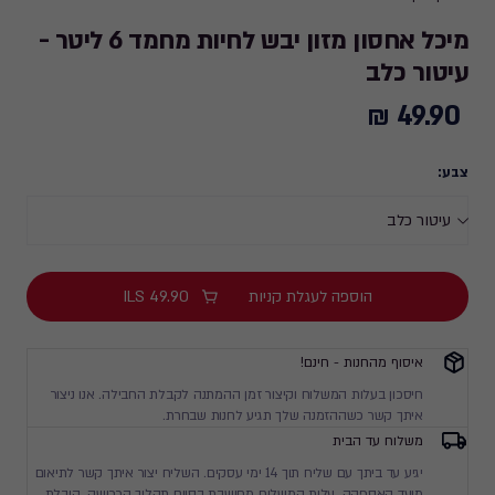
מיכל אחסון מזון יבש לחיות מחמד 6 ליטר -
עיטור כלב
49.90 ₪
49.90
₪
צבע:
הוספה לעגלת קניות
49.90
ILS
איסוף מהחנות - חינם!
חיסכון בעלות המשלוח וקיצור זמן ההמתנה לקבלת החבילה. אנו ניצור
איתך קשר כשההזמנה שלך תגיע לחנות שבחרת.
משלוח עד הבית
יגיע עד ביתך עם שליח תוך 14 ימי עסקים. השליח יצור איתך קשר לתיאום
מועד האספקה. עלות המשלוח מחושבת בסיום תהליך הרכישה. הובלת