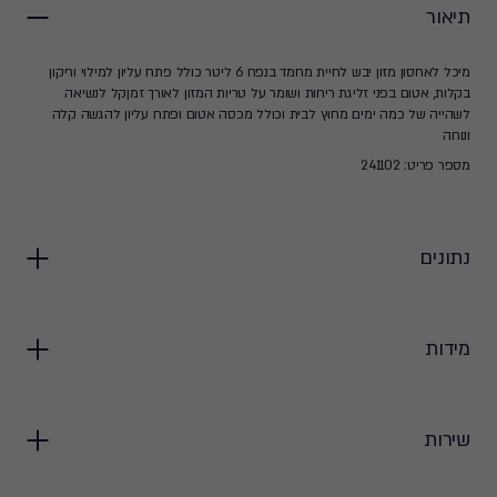
תיאור
מיכל לאחסון מזון יבש לחיית מחמד בנפח 6 ליטר כולל פתח עליון למילוי וריקון
בקלות, אטום בפני זליגת ריחות ושומר על טריות המזון לאורך זמןקל לנשיאה
לשהייה של כמה ימים מחוץ לבית וכולל מכסה אטום ופתח עליון להגשה קלה
ונוחה
מספר פריט: 241102
נתונים
מידות
שירות