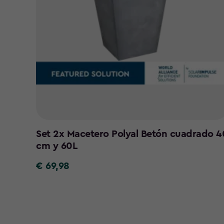
Set 2x Macetero Polyal Betón cuadrado 4
cm y 60L
€ 69,98
€
69,98