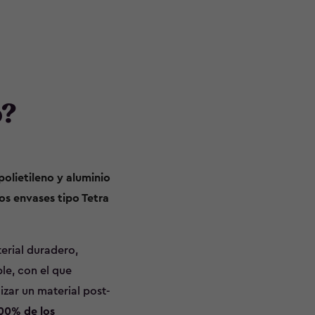
o?
polietileno y aluminio
los envases tipo Tetra
erial duradero,
ble, con el que
izar un material post-
100% de los