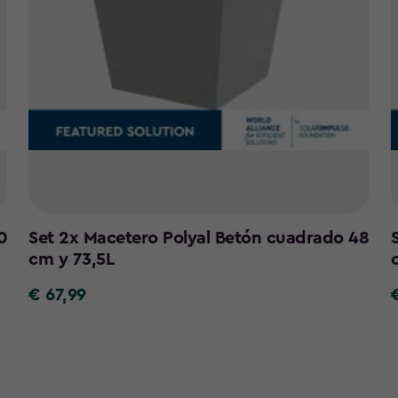
0
Set 2x Macetero Polyal Betón cuadrado 48
cm y 73,5L
€ 67,99
€
67,99
4