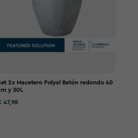
Set 2x Macetero Polyal Betón redondo 40
cm y 30L
€ 47,98
€
7,98