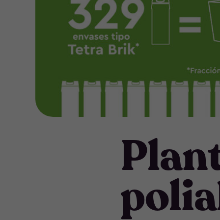
Plant
poli