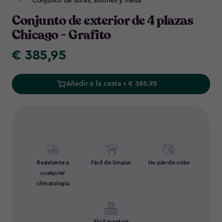
Conjunto de sofás, sillones y mesa
Conjunto de exterior de 4 plazas
Chicago - Grafito
€ 385,95
€
385,95
Añadir a la cesta • € 385,95
Resistente a
Fácil de limpiar
No pierde color
cualquier
climatología
Fácil montaje