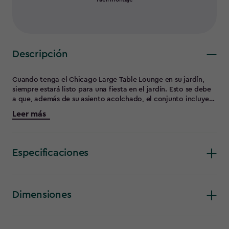
Descripción
Cuando tenga el Chicago Large Table Lounge en su jardín,
siempre estará listo para una fiesta en el jardín. Esto se debe
a que, además de su asiento acolchado, el conjunto incluye
una mesa de generosas dimensiones, perfecta para servir
Leer más
aperitivos y bebidas. Este set de jardín está hecho de mimbre
plano con un lujoso acabado Rezolith en los reposabrazos y
la mesa. Los amigos y la familia se sentirán bienvenidos
instantáneamente en su jardín cuando puedan relajarse en
Especificaciones
este cómodo y moderno conjunto de sofás
Dimensiones