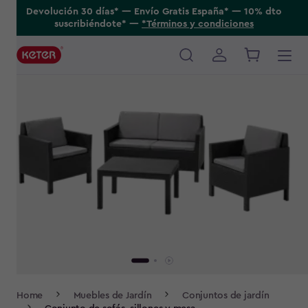
Skip
Devolución 30 días* ---- Envío Gratis España* ---- 10% dto
suscribiéndote* ----
*Términos y condiciones
to
main
content
Main
navigation
Breadcrumb
Home
Muebles de Jardín
Conjuntos de jardín
Navigation