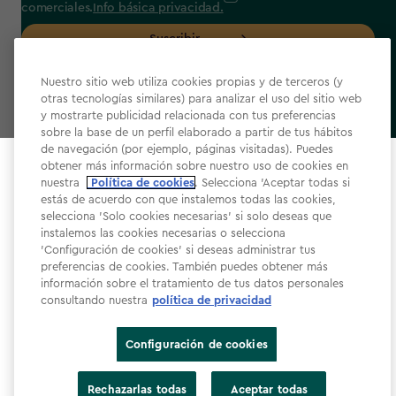
comerciales.
Info básica privacidad.
Suscribir
Nuestro sitio web utiliza cookies propias y de terceros (y
otras tecnologías similares) para analizar el uso del sitio web
y mostrarte publicidad relacionada con tus preferencias
sobre la base de un perfil elaborado a partir de tus hábitos
label.payment
de navegación (por ejemplo, páginas visitadas). Puedes
obtener más información sobre nuestro uso de cookies en
Select your store
nuestra
Política de cookies
. Selecciona 'Aceptar todas si
It looks like you’re joining us from a different country.
estás de acuerdo con que instalemos todas las cookies,
selecciona 'Solo cookies necesarias' si solo deseas que
At which store would you like to shop?
instalemos las cookies necesarias o selecciona
'Configuración de cookies' si deseas administrar tus
Términos y condiciones de la web
preferencias de cookies. También puedes obtener más
Política de privacidad
información sobre el tratamiento de tus datos personales
consultando nuestra
política de privacidad
Política de cookies​
Accesibilidad
Configuración de cookies
Declaración de accesibilidad​
España
Estados Unidos
Rechazarlas todas
Aceptar todas