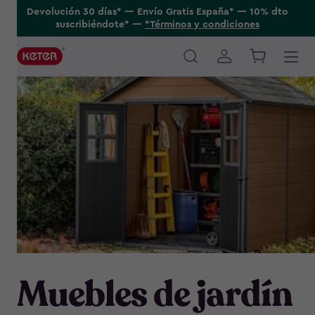
Skip
Devolución 30 días* ---- Envío Gratis España* ---- 10% dto
suscribiéndote* ----
*Términos y condiciones
to
main
content
Main
navigation
Muebles de jardín