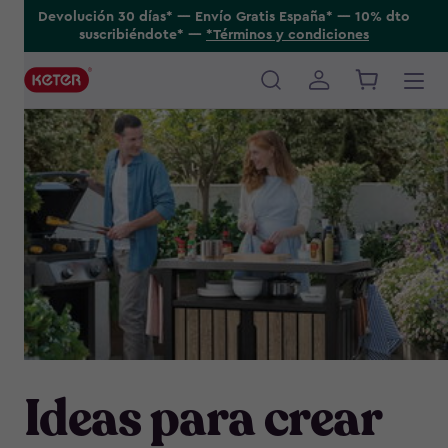
Skip
Devolución 30 días* ---- Envío Gratis España* ---- 10% dto
suscribiéndote* ----
*Términos y condiciones
to
main
content
Main
navigation
Ideas para crear