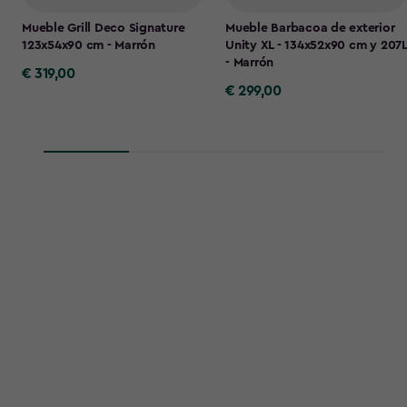
Mueble Grill Deco Signature
Mueble Barbacoa de exterior
123x54x90 cm - Marrón
Unity XL - 134x52x90 cm y 207L
- Marrón
€ 319,00
€
€ 299,00
€
319,00
299,00
¿Quieres conocer nuestras
últimas novedades y recibir un
10% de descuento?
Suscríbete a nuestra newsletter y te
mantendremos al tanto de lo último en
decoración de jardines, ordenación exterior y,
por supuesto, ¡de nuestras novedades!
Dirección