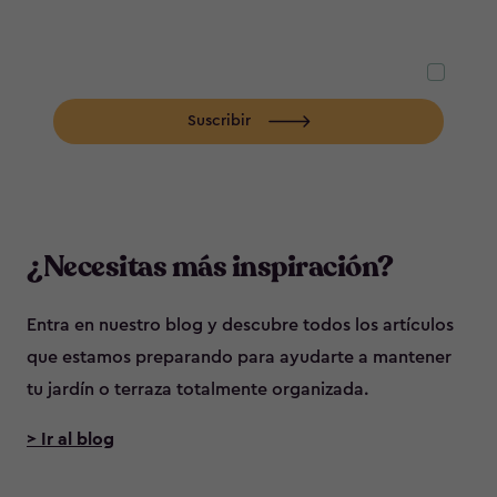
de
correo
Al seleccionar esta opción, aceptas recibir
electrónico
*
comunicaciones comerciales.
Info básica privacidad.
Suscribir
¿Necesitas más inspiración?
Entra en nuestro blog y descubre todos los artículos
que estamos preparando para ayudarte a mantener
tu jardín o terraza totalmente organizada.
> Ir al blog