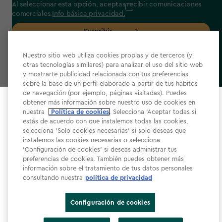
Al seleccionar esta opción, aceptas recibir comunicaciones
comerciales.
Info básica privacidad.
Suscribir
Nuestro sitio web utiliza cookies propias y de terceros (y
otras tecnologías similares) para analizar el uso del sitio web
y mostrarte publicidad relacionada con tus preferencias
sobre la base de un perfil elaborado a partir de tus hábitos
label.payment
de navegación (por ejemplo, páginas visitadas). Puedes
obtener más información sobre nuestro uso de cookies en
Select your store
nuestra
Política de cookies
. Selecciona 'Aceptar todas si
It looks like you’re joining us from a different country.
estás de acuerdo con que instalemos todas las cookies,
selecciona 'Solo cookies necesarias' si solo deseas que
At which store would you like to shop?
instalemos las cookies necesarias o selecciona
'Configuración de cookies' si deseas administrar tus
Términos y condiciones de la web
preferencias de cookies. También puedes obtener más
Política de privacidad
información sobre el tratamiento de tus datos personales
consultando nuestra
política de privacidad
Política de cookies​
Accesibilidad
Configuración de cookies
Declaración de accesibilidad​