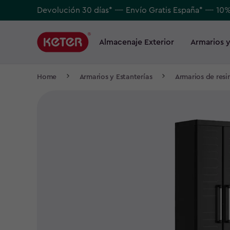
Skip
Devolución 30 días* ---- Envío Gratis España* ---- 10
to
Main
main
navigation
Almacenaje Exterior
Armarios y
Main
content
menu
navigation
Breadcrumb
Home
Armarios y Estanterías
Armarios de resi
Navigation