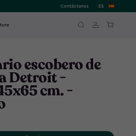
Contáctanos
ES
ture
rio escobero de
a Detroit -
45x65 cm. -
o