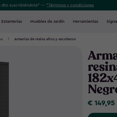
% dto suscribiéndote* ----
*Términos y condiciones
 Estanterías
Muebles de Jardín
Herramientas
Signa
na
Armarios de resina altos y escoberos
Arma
resin
182x
Negr
€ 149,95
€
149,95