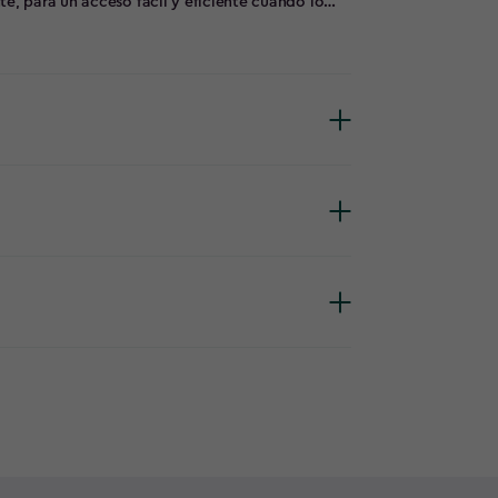
e, para un acceso fácil y eficiente cuando lo
ño DIY, ofrecen mayor seguridad. Ideal para
izado.