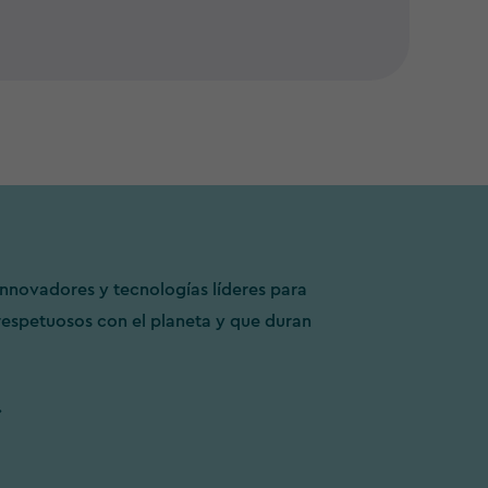
nnovadores y tecnologías líderes para
respetuosos con el planeta y que duran