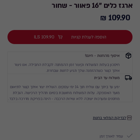
ארגז כלים "16 פאוור - שחור
109.90 ₪
109.90
₪
הוספה לעגלת קניות
109.90
ILS
איסוף מהחנות - חינם!
חיסכון בעלות המשלוח וקיצור זמן ההמתנה לקבלת החבילה. אנו ניצור
איתך קשר כשההזמנה שלך תגיע לחנות שבחרת.
משלוח עד הבית
יגיע עד ביתך עם שליח תוך 14 ימי עסקים. השליח יצור איתך קשר לתיאום
מועד האספקה. עלות המשלוח מחושבת בסיום תהליך הרכישה. הובלת
מחסנים ומערכות ישיבה ללא שירות הרכבה - הינה בפריקת מדרכה בלבד.
לבדיקת המלאי בחנות
עמיד לאורך זמן