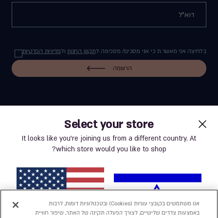
בלחיצה אני מאשר.ת כי אני מסכים/ מסכימה ל
תקנון החנות
ול
מדיניות הפרטיות
הרשמה
Select your store
label.payment
It looks like you’re joining us from a different country. At
which store would you like to shop?
תנאי שימוש באתר
מדיניות פרטיות
אנו משתמשים בקובצי עוגיות (Cookies) ובטכנולוגיות דומות, לרבות
באמצעות צדדים שלישיים, לצורך הפעלה תקינה של האתר, שיפור חוויית