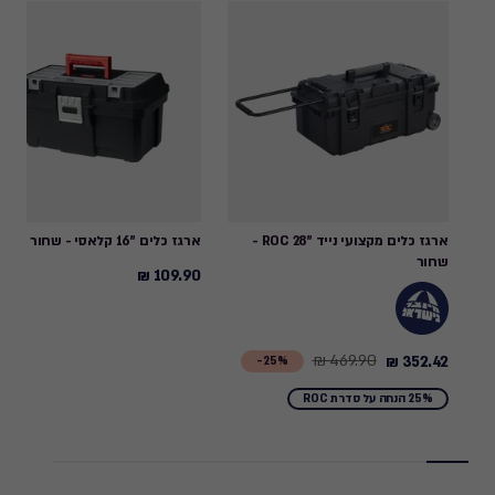
ארגז כלים מקצועי נייד "28 ROC -
ארגז כלים "16 קלאסי - שחור
שחור
109.90 ₪
109.90
₪
469.90 ₪
352.42 ₪
Price
25%-
from
25% הנחה על סדרת ROC
469.90
₪
to