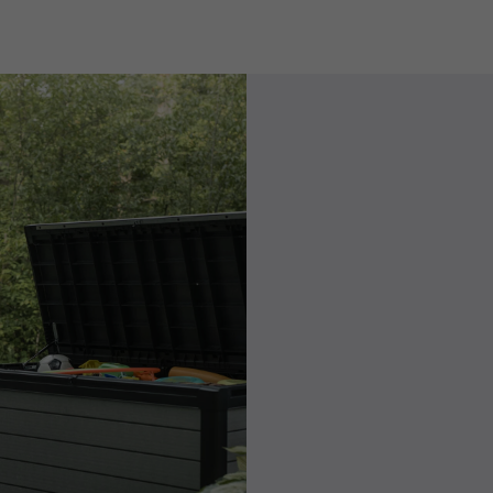
352.42
₪