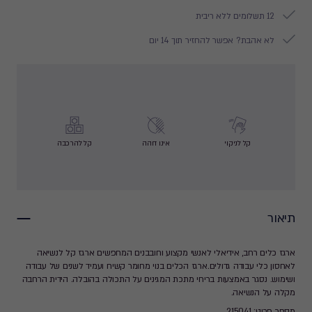
12 תשלומים ללא ריבית
לא אהבת? אפשר להחזיר תוך 14 יום
קל לניקוי
אינו דוהה
קל להרכבה
תיאור
ארגז כלים רחב, אידיאלי לאנשי מקצוע וחובבנים המחפשים ארגז קל לנשיאה
לאחסון כלי עבודה גדולים.ארגז הכלים בנוי מחומר קשיח ועמיד לשנים של עבודה
ושימוש. נסגר באמצעות בריחי מתכת המגינים על התכולה בהובלה. הידית הרחבה
מקלה על הנשיאה.
מספר פריט: 215041