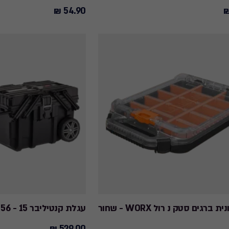
54.90 ₪
54.90
₪
 ברגים סטק נ רול WORX - שחור
עגלת קנטיליבר 15 - 56 ליטר - שחור
529.00 ₪