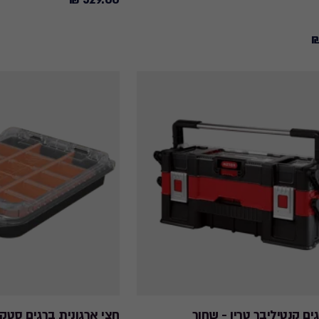
529.00
₪
ים קנטיליבר טריו - שחור
חצי ארגונית ברגים סטק נ רול ORX