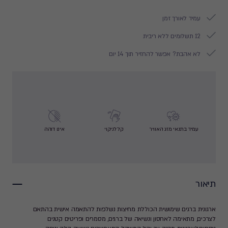
עמיד לאורך זמן
12 תשלומים ללא ריבית
לא אהבת? אפשר להחזיר תוך 14 יום
עמיד בתנאי מזג האוויר
קל לניקוי
אינו דוהה
תיאור
ארגונית ברגים שימושית הכוללת מחיצות נשלפות להתאמה אישית בהתאם
לצרכים, מתאימה לאחסון ונשיאה של ברגים, מסמרים ופריטים קטנים