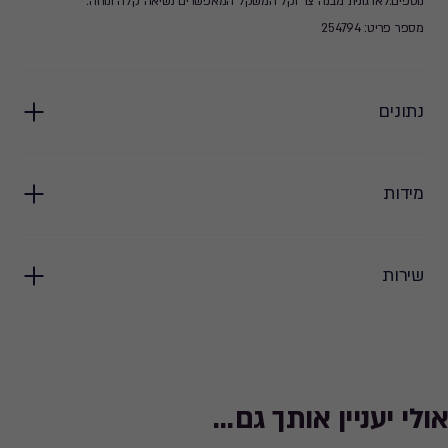
נוספים.לארגונית מבנה צר וקל המשקל המאפשרים נשיאה קלה ונוחה.
מספר פריט: 254794
נתונים
מידות
שירות
אולי יעניין אותך גם...