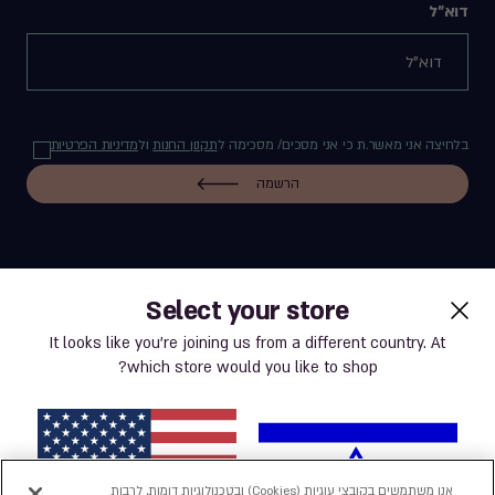
דוא"ל
בלחיצה אני מאשר.ת כי אני מסכים/ מסכימה ל
תקנון החנות
ול
מדיניות הפרטיות
הרשמה
Select your store
label.payment
It looks like you’re joining us from a different country. At
which store would you like to shop?
תנאי שימוש באתר
מדיניות פרטיות
אנו משתמשים בקובצי עוגיות (Cookies) ובטכנולוגיות דומות, לרבות