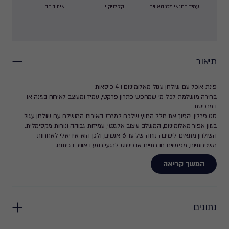
עמיד בתנאי מזג האוויר
קל לניקוי
אינו דוהה
תיאור
פינת אוכל עם שולחן עגול מאלומיניום ו 4 כיסאות –
בחירה מושלמת לכל מי שמחפש פתרון פרקטי, עמיד ומעוצב לאירוח בגינה או
במרפסת.
סט פרלין יהפוך את חלל החוץ שלכם למרכז האירוח המושלם עם שולחן עגול
בגוון אפור מאלומיניום, המשלב עיצוב אלגנטי, עמידות גבוהה ונוחות מקסימלית.
השולחן מתאים לישיבה נוחה של עד 6 אנשים, ולכן הוא אידיאלי לארוחות
משפחתיות, מפגשים חברתיים או פשוט לרגעי רוגע באוויר הפתוח.
הכיסאות בעיצוב מודרני עם משענות ידיים ותמיכה מושלמת לישיבה ממושכת. הם
המשך קריאה
עשויים מחומרים איכותיים ועמידים בפני תנאי מזג אוויר, מה שהופך אותם
לאידיאליים לשימוש גם בתוך הבית וגם בחוץ.
• עיצוב אידיאלי: צורתו העגולה של השולחן יוצרת אווירה אינטימית ונעימה,
ומאפשרת לכל הסועדים גישה נוחה.
• חומרי גלם איכותיים: עשוי מאלומיניום עמיד וקל משקל, המבטיח עמידות בפני
נתונים
פגעי מזג האוויר, כולל שמש, גשם ולחות.
• מתאים ל-6 כיסאות בנוחות מרבית: השולחן מספק מרחב מושלם לישיבה נוחה