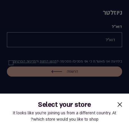
ניוזלטר
דוא"ל
בלחיצה אני מאשר.ת כי אני מסכים/ מסכימה ל
תקנון החנות
ול
מדיניות הפרטיות
הרשמה
Select your store
label.payment
It looks like you’re joining us from a different country. At
which store would you like to shop?