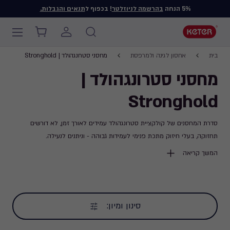
5% הנחה
בהרשמה לניוזלטר
! בכפוף ל
תנאים והגבלות.
Main
Breadcrumb
navigation
Ski
בית
אחסון לגינה ולמרפסת
מחסני סטרונגהולד | Stronghold
Navigation
t
מחסני סטרונגהולד |
mai
content
Stronghold
סדרת המחסנים של קולקציית סטרונגהולד עמידים לאורך זמן, לא דורשים
תחזוקה, בעלי חיזוק מתכת פנימי לעמידות גבוהה - וניתנים לנעילה.
עיצוב מתקדם מרווח במיוחד, יחד עם חוזק, עמידות ואיכות בלתי מתפשרת.
המשך קריאה
כל המחסנים מסדרת סטרונגהולד כוללים 10 שנות אחריות.
סינון ומיון: