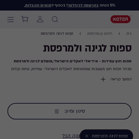
5% הנחה
בהרשמה לניוזלטר
! בכפוף ל
תנאים והגבלות.
Main
Breadcrumb
navigation
Ski
בית
ריהוט גן ומרפסת
ספות לגינה ולמרפסת
Navigation
t
ספות לגינה ולמרפסת
mai
content
ספות חוץ עמידות - אידיאלי לאקלים הישראלי,מושלם לגינה ולמרפסת
מבחר ספות חוץ מעוצבות שמתאימות לאקלים הישראלי. עמידות, נוחות וקלות
לניקוי, מושלמות לגינה ולמרפסת ולשימוש יומיומי, ללא חשש מנזקי מזג האוויר
המשך קריאה
או חיות מחמד.
סינון ומיון:
נקה הכל
ספות לגינה ולמרפסת