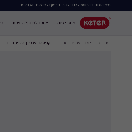
5% הנחה
בהרשמה לניוזלטר
! בכפוף ל
תנאים והגבלות.
Main
navigation
מחסני גינה
אחסון לגינה ולמרפסת
רי
Main
menu
navigation
Breadcrumb
Ski
בית
פתרונות אחסון לבית
קופסאות אחסון | ארגזים נעים
Navigation
t
mai
content