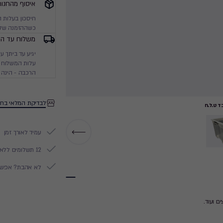
איסוף מהחנות
חיסכון בעלות 
כשההזמנה שלך
משלוח עד הב
עלות המשלוח מ
הרכבה - הינה 
לבדיקת המלאי בחנ
 ט.ל.ח
עמיד לאורך זמן
12 תשלומים ללא ריבית
לא אהבת? אפשר להח
ם ועוד.