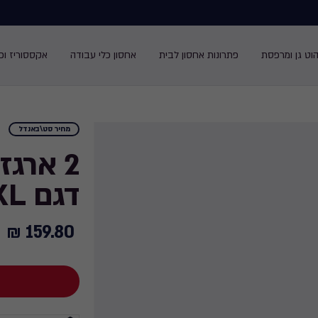
הוט גן ומרפסת
פתרונות אחסון לבית
אחסון כלי עבודה
אקססוריז ופנ
מחיר סט\באנדל
דגם XL - שקוף\לבן
159.80 ₪
159.80
₪