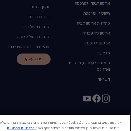
אחסון לגינה ולמרפסת
תקנון החנות
ריהוט גן ומרפסת
שירות הרכבה
פתרונות אחסון לבית
מדיניות משלוחים
אחסון כלי עבודה
מדיניות ביטול עיסקה
אקססוריז ופנאי
הוראות הרכבה למוצרי כתר
מבצעים
ביטול עסקה
פתרונות לעסקים, מוסדות
וארגונים
השראה
label.payment
אנו משתמשים בקובצי עוגיות (Cookies) ובטכנולוגיות דומות, לרבות
ניתוח השימוש והצגת תוכן ופרסום מותאמים. למידע נוסף ראו ב
במדיניות הפרטיות