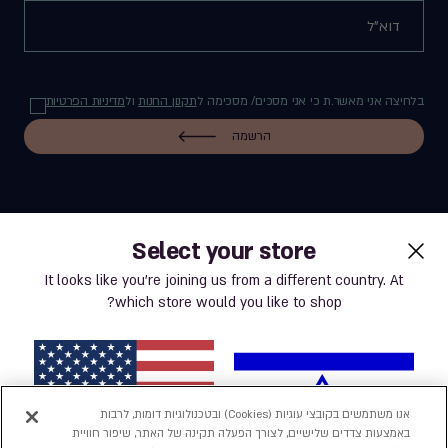
בלחיצה אני מאשר.ת כי אני מסכים/ מסכימה ל
תקנון החנות
ול
מדיניות הפרטיות
הרשמה
Select your store
label.payment
It looks like you’re joining us from a different country. At
which store would you like to shop?
תנאי שימוש באתר
מדיניות פרטיות
אנו משתמשים בקובצי עוגיות (Cookies) ובטכנולוגיות דומות, לרבות
באמצעות צדדים שלישיים, לצורך הפעלה תקינה של האתר, שיפור חוויית
נְגִישׁוּת