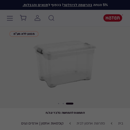
5% הנחה
בהרשמה לניוזלטר
! בכפוף ל
תנאים והגבלות.
Main
navigation
Ski
מבצע ללא מע"מ
t
mai
content
התמונות להמחשה בלבד ט.ל.ח
Breadcrumb
בית
פתרונות אחסון לבית
קופסאות אחסון | ארגזים נעים
Navigation