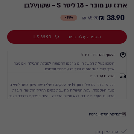
ארגז נע מובר - 18 ליטר S - שקוף\לבן
38.90 ₪
Price
45.90 ₪
15%-
from
45.90
הוספה לעגלת קניות
38.90
ILS
₪
to
38.90
איסוף מהחנות - חינם!
₪
חיסכון בעלות המשלוח וקיצור זמן ההמתנה לקבלת החבילה. אנו ניצור
איתך קשר כשההזמנה שלך תגיע לחנות שבחרת.
משלוח עד הבית
יגיע עד ביתך עם שליח תוך 14 ימי עסקים. השליח יצור איתך קשר לתיאום
מועד האספקה. עלות המשלוח מחושבת בסיום תהליך הרכישה. הובלת
מחסנים ומערכות ישיבה ללא שירות הרכבה - הינה בפריקת מדרכה בלבד.
לבדיקת המלאי בחנות
עמיד לאורך זמן