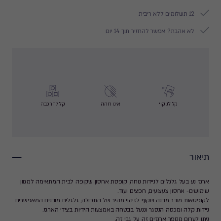
12 תשלומים ללא ריבית
לא אהבת? אפשר להחזיר תוך 14 יום
קל לניקוי
אינו דוהה
קל להרכבה
תיאור
ארגז נע בעל גלגלים לניידות נוחה, קופסת אחסון שקופה לבית המתאימה למגוון
שימושים- אחסון צעצועים, חפצים ועוד.
לקופסאות מובר מבנה שקוף לזיהוי מהיר של התכולה, גלגלים מובנים המאפשרים
ניידות קלה ומכסה הנסגר וננעל בבטחה באמצעות הידיות בצידי הארגז.
ניתן לערום מספר ארגזים זה על גבי זה.