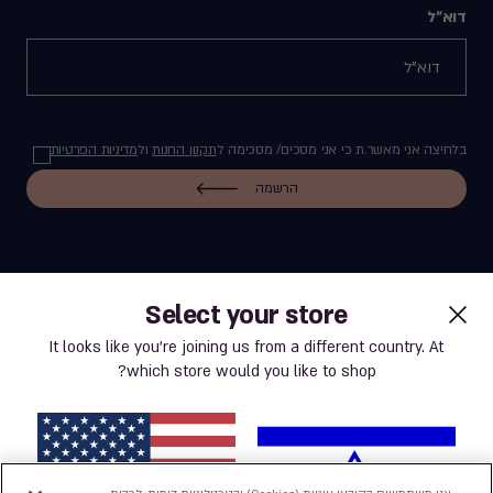
דוא"ל
בלחיצה אני מאשר.ת כי אני מסכים/ מסכימה ל
תקנון החנות
ול
מדיניות הפרטיות
הרשמה
Select your store
label.payment
It looks like you’re joining us from a different country. At
which store would you like to shop?
תנאי שימוש באתר
מדיניות פרטיות