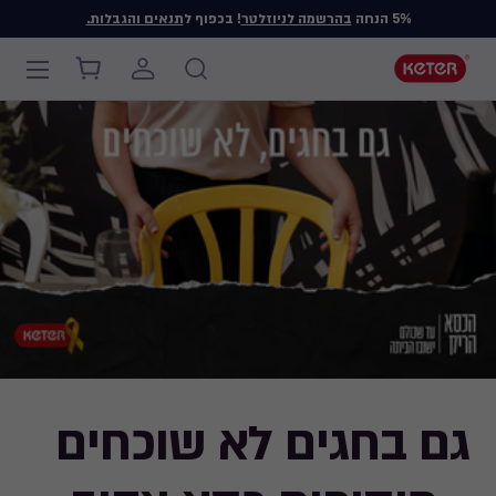
5% הנחה
בהרשמה לניוזלטר
! בכפוף ל
תנאים והגבלות.
Main
navigation
Ski
t
mai
content
גם בחגים לא שוכחים