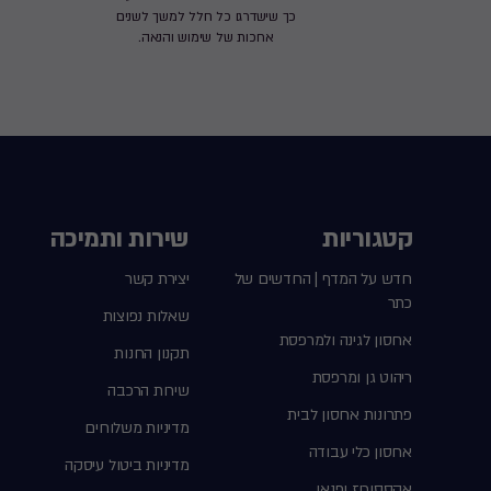
כך שישדרגו כל חלל למשך לשנים
ארוכות של שימוש והנאה.
קטגוריות
שירות ותמיכה
חדש על המדף | החדשים של
יצירת קשר
כתר
שאלות נפוצות
אחסון לגינה ולמרפסת
תקנון החנות
ריהוט גן ומרפסת
שירות הרכבה
פתרונות אחסון לבית
מדיניות משלוחים
אחסון כלי עבודה
מדיניות ביטול עיסקה
אקססוריז ופנאי