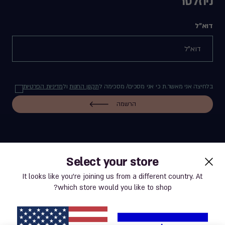
ניוזלטר
דוא"ל
בלחיצה אני מאשר.ת כי אני מסכים/ מסכימה ל
תקנון החנות
ול
מדיניות הפרטיות
הרשמה
Select your store
label.payment
It looks like you’re joining us from a different country. At
which store would you like to shop?
תנאי שימוש באתר