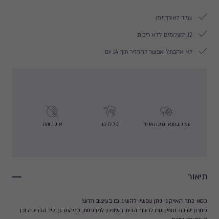
עמיד לאורך זמן
12 תשלומים ללא ריבית
לא אהבת? אפשר להחזיר תוך 14 יום
עמיד בתנאי מזג האוויר
קל לניקוי
אינו דוהה
תיאור
כסא כתר האייקוני ניתן עכשיו להשיג גם בעיצוב חדש!
פתרון ישיבה מצוין ונוח לחדרי הבית השונים, למרפסת, כריהוט גן, ליד הבריכה וכן