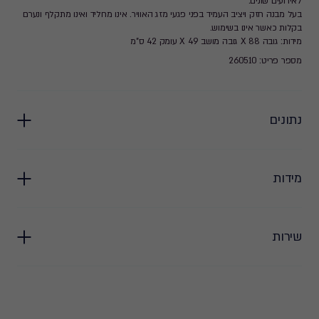
לאירועים שונים.
בעל מבנה חזק ויציב העמיד בפני פגעי מזג האוויר. אינו מחליד ואינו מתקלף ונערם
בקלות כאשר אינו בשימוש.
מידות: גובה 88 X גובה מושב 49 X עומק 42 ס"מ
מספר פריט: 260510
נתונים
מידות
שירות