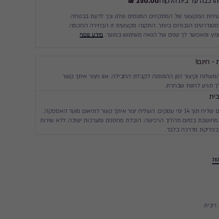
והרכבה עד בית הלקוח
250.00 ₪
ות המקצועי של המתקינים המנוסים שלנו וכך לדעת בבטחה
נדרטים הגבוהים ביותר. התקנה מקצועית זו הבחירה החכמה
מץ ותאפשר לך שנים של הנאה משימוש במוצר.
מידע נוסף
 - חינם!
המשלוח וקיצור זמן ההמתנה לקבלת החבילה. אנו ניצור איתך קשר
 תגיע לחנות שבחרת.
ית
יגיע עד ביתך עם שליח תוך 14 ימי עסקים. השליח יצור איתך קשר לתיאום מועד האספקה.
חושבת בסיום תהליך הרכישה. הובלת מחסנים ומערכות ישיבה ללא שירות
בפריקת מדרכה בלבד.
ות