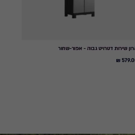
ון שירות דטרויט גבוה - אפור-שחור
ארון שי
589.00 ₪
579.00
589.00
579.
₪