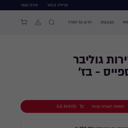
קריירה בכתר
יצירת קשר
אי
מבצעים
חדש על המדף
רות גוליבר
ייס - בז'
הוספה לעגלת קניות
849.00
ILS