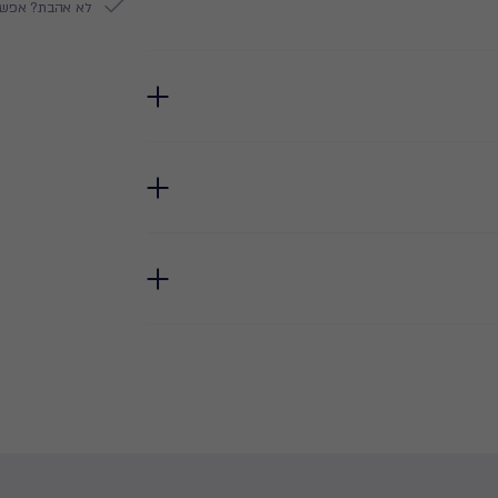
לא אהבת? אפשר להח