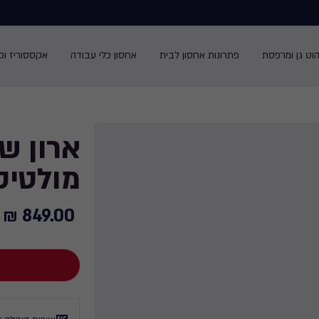
הוט גן ומרפסת
פתרונות אחסון לבית
אחסון כלי עבודה
אקססוריז ופנ
ארון שי
מולטיספ
849.00 ₪
849.00
₪