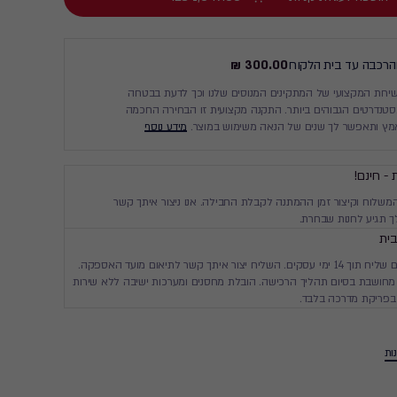
והרכבה עד בית הלקוח
300.00 ₪
ות המקצועי של המתקינים המנוסים שלנו וכך לדעת בבטחה
נדרטים הגבוהים ביותר. התקנה מקצועית זו הבחירה החכמה
מץ ותאפשר לך שנים של הנאה משימוש במוצר.
מידע נוסף
 - חינם!
המשלוח וקיצור זמן ההמתנה לקבלת החבילה. אנו ניצור איתך קשר
 תגיע לחנות שבחרת.
ית
יגיע עד ביתך עם שליח תוך 14 ימי עסקים. השליח יצור איתך קשר לתיאום מועד האספקה.
חושבת בסיום תהליך הרכישה. הובלת מחסנים ומערכות ישיבה ללא שירות
בפריקת מדרכה בלבד.
ות