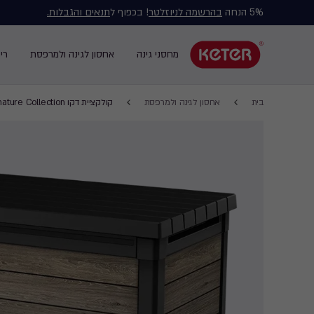
5% הנחה
בהרשמה לניוזלטר
! בכפוף ל
תנאים והגבלות.
Main
navigation
מחסני גינה
אחסון לגינה ולמרפסת
רי
Main
menu
navigation
Breadcrumb
Ski
בית
אחסון לגינה ולמרפסת
קולקציית דקו Signature Collection
Navigation
t
mai
content