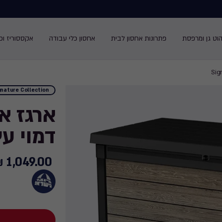
הוט גן ומרפסת
פתרונות אחסון לבית
אחסון כלי עבודה
אקססוריז ופנ
gnature Collection
דמוי עץ (wood
1,049.00 ₪
1,049.00
₪