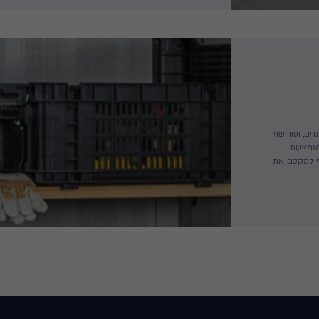
למבוגרים, ועוד שני
באמצעות
די למקסם את