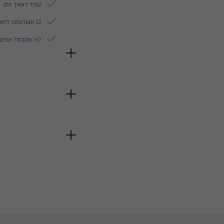
עמיד לאורך זמן
12 תשלומים ללא ריבית
לא אהבת? אפשר להח