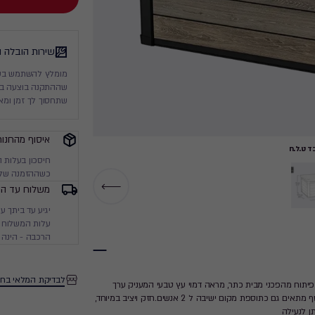
שירות הובלה 
מומלץ להשתמש בשיר
שההתקנה בוצעה בסט
שתחסוך לך זמן ומא
איסוף מהחנות
 ט.ל.ח
חיסכון בעלות 
כשההזמנה שלך
משלוח עד הב
עלות המשלוח מ
הרכבה - הינה 
לבדיקת המלאי בחנ
גז אחסון דקו בנפח אחסון של 570 ליטר - מסדרת Signature Collection פיתוח מהפכני מבית כתר, מראה דמוי עץ טבעי המעניק ערך
מוסף עיצובי. לארגז בוכנות הידראוליות לפתיחה וסגירה נוחה של המכסה ובנוסף מתאים גם כתוספת מקום ישיבה ל 2 אנשים.חזק ויציב במיוחד,