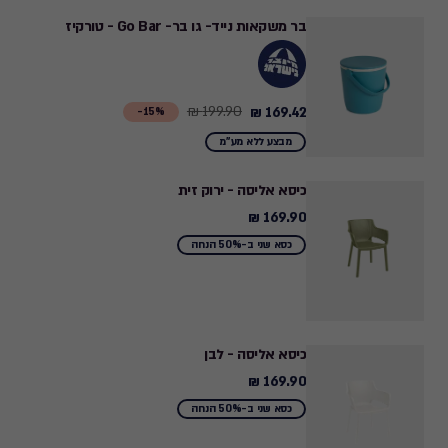
to
בר משקאות נייד- גו בר- Go Bar - טורקיז
1,199.00
₪
199.90 ₪
169.42 ₪
Price
15%-
from
מבצע ללא מע"מ
199.90
₪
כיסא אליסה - ירוק זית
to
169.90 ₪
169.90
169.42
₪
כסא שני ב-50% הנחה
₪
כיסא אליסה - לבן
169.90 ₪
169.90
₪
כסא שני ב-50% הנחה