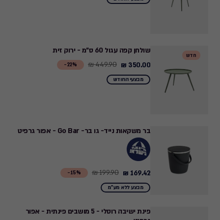
329.90
₪
to
250.00
שולחן קפה עגול 60 ס"מ - ירוק זית
חדש
₪
449.90 ₪
350.00 ₪
Price
22%-
from
מבצעי החודש
449.90
₪
to
350.00
בר משקאות נייד- גו בר- Go Bar - אפור גרפיט
₪
199.90 ₪
169.42 ₪
Price
15%-
from
מבצע ללא מע"מ
199.90
₪
פינת ישיבה רוסלי - 5 מושבים פינתית - אפור