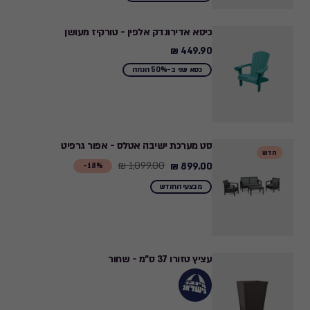
כיסא אדירונדק אלפין - טורקיז מעושן
449.90 ₪
449.90
₪
כסא שני ב-50% הנחה
סט מערכת ישיבה אטלס - אפור גרפיט
חדש
1,099.00 ₪
899.00 ₪
Price
18%-
from
מבצעי החודש
1,099.00
₪
to
899.00
עציץ טזורו 37 ס"מ - שחור
₪