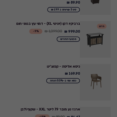
89.90 ₪
89.90
₪
סט 3 עציצים ב 199 ₪
ברביקיו דקו (יוניטי XL) - דמוי עץ בגווני חום
חדש
1,099.00 ₪
999.00 ₪
Price
9%-
from
מבצעי החודש
1,099.00
₪
to
999.00
כיסא אליסה - קפוצ'ינו
₪
169.90 ₪
169.90
₪
כסא שני ב-50% הנחה
ארגז נע מובר 79 ליטר XXL - שקוף\לבן
99.90 ₪
Price