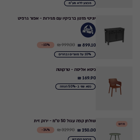
from
מבצע ללא מע"מ
199.90
₪
יוניטי מזנון ברביקיו עם מגירות - אפור גרפיט
to
169.42
₪
999.00 ₪
899.10 ₪
Price
10%-
from
10% על מוצרים נבחרים
999.00
₪
כיסא אליסה - טרקוטה
to
169.90 ₪
169.90
899.10
₪
כסא שני ב-50% הנחה
₪
שולחן קפה עגול 50 ס"מ - ירוק זית
חדש
329.90 ₪
250.00 ₪
Price
24%-
from
מבצעי החודש