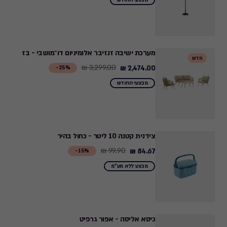
מבצעי החודש
349.90
₪
to
299.90
מערכת ישיבה זנזיבר אלומיניום דו־מושבי - בז
חדש
₪
3,299.00 ₪
2,474.00 ₪
Price
25%-
from
מבצעי החודש
3,299.00
₪
to
2,474.00
צידנית קטנה 10 ליטר - כחול בהיר
₪
99.90 ₪
84.67 ₪
Price
15%-
from
מבצע ללא מע"מ
99.90
₪
to
84.67
כיסא אליסה - אפור גרפיט
₪