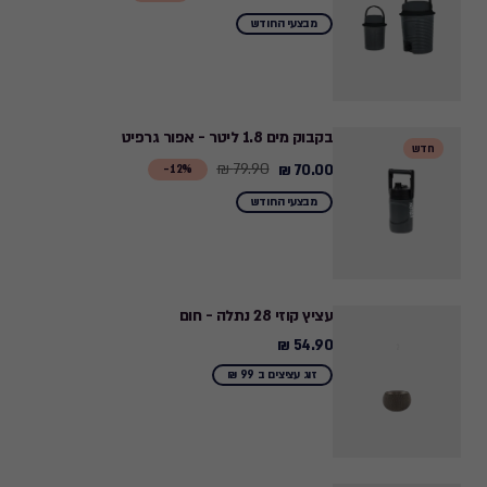
from
מבצעי החודש
149.90
₪
to
130.00
בקבוק מים 1.8 ליטר - אפור גרפיט
חדש
₪
79.90 ₪
70.00 ₪
Price
12%-
from
מבצעי החודש
79.90
₪
to
70.00
עציץ קוזי 28 נתלה - חום
₪
54.90 ₪
54.90
₪
זוג עציצים ב 99 ₪