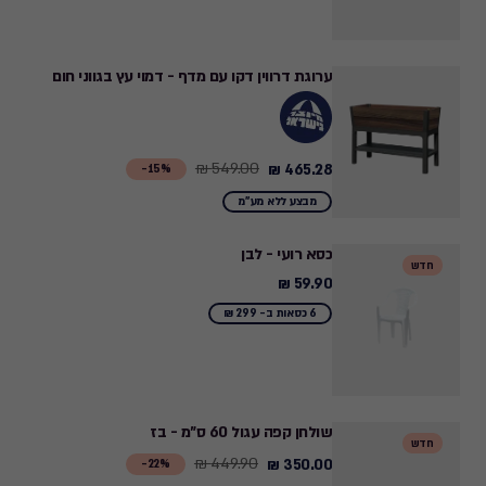
ערוגת דרווין דקו עם מדף - דמוי עץ בגווני חום
549.00 ₪
465.28 ₪
Price
15%-
from
מבצע ללא מע"מ
549.00
₪
כסא רועי - לבן
חדש
to
59.90 ₪
59.90
465.28
₪
6 כסאות ב- 299 ₪
₪
שולחן קפה עגול 60 ס"מ - בז
חדש
449.90 ₪
350.00 ₪
Price
22%-