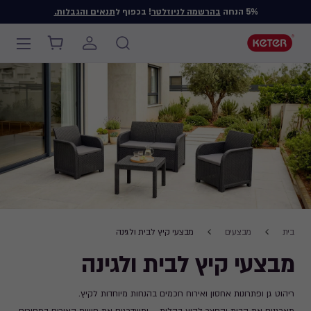
5% הנחה
בהרשמה לניוזלטר
! בכפוף ל
תנאים והגבלות.
Main
navigation
Ski
t
mai
content
Breadcrumb
בית
מבצעים
מבצעי קיץ לבית ולגינה
Navigation
מבצעי קיץ לבית ולגינה
ריהוט גן ופתרונות אחסון ואירוח חכמים בהנחות מיוחדות לקיץ.