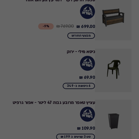
465.28
₪
769.00 ₪
699.00 ₪
Price
9%-
from
מבצעי החודש
769.00
₪
כיסא מילי - ירוק
to
699.00
₪
69.90 ₪
69.90
₪
6 כיסאות ב-349
עציץ טאפר מרובע גבוה 47 ליטר - אפור גרפיט
109.90 ₪
109.90
₪
סט 3 עציצים ב 199 ₪