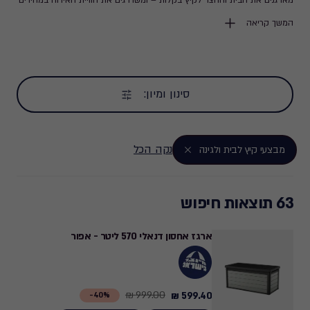
מארגנים את הבית והחצר לקיץ בקלות – ומשדרגים את חוויית האירוח במחירים
משתלמים במיוחד.
המשך קריאה
סינון ומיון:
נקה הכל
מבצעי קיץ לבית ולגינה
63 תוצאות חיפוש
ארגז אחסון דנאלי 570 ליטר - אפור
999.00 ₪
599.40 ₪
Price
40%-