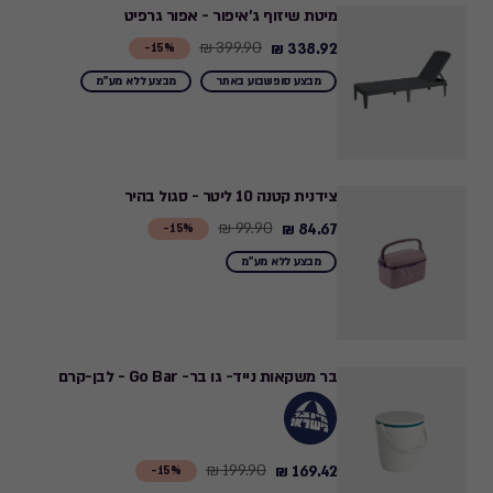
₪
מיטת שיזוף ג'איפור - אפור גרפיט
to
399.90 ₪
338.92 ₪
Price
15%-
372.82
from
מבצע סופשבוע באתר
מבצע ללא מע"מ
₪
399.90
₪
to
338.92
צידנית קטנה 10 ליטר - סגול בהיר
₪
99.90 ₪
84.67 ₪
Price
15%-
from
מבצע ללא מע"מ
99.90
₪
to
84.67
בר משקאות נייד- גו בר- Go Bar - לבן-קרם
₪
199.90 ₪
169.42 ₪
Price
15%-