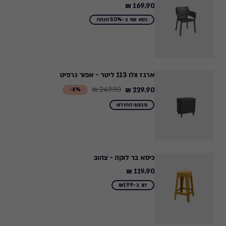
169.90 ₪
169.90
₪
כסא שני ב-50% הנחה
ארגז וולו 113 ליטר - אפור גרפיט
249.90 ₪
229.90 ₪
Price
8%-
from
מבצעי החודש
249.90
₪
to
229.90
כיסא בר לוקה - צהוב
₪
119.90 ₪
119.90
₪
זוג ב-₪199