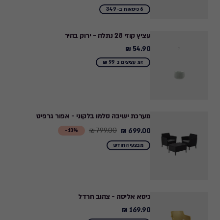
₪
6 כיסאות ב-349
עציץ קוזי 28 נתלה - ירוק בהיר
54.90 ₪
54.90
₪
זוג עציצים ב 99 ₪
מערכת ישיבה סלמו בלקוני - אפור גרפיט
799.00 ₪
699.00 ₪
Price
13%-
from
מבצעי החודש
799.00
₪
to
699.00
כיסא אליסה - צהוב חרדל
₪
169.90 ₪
169.90