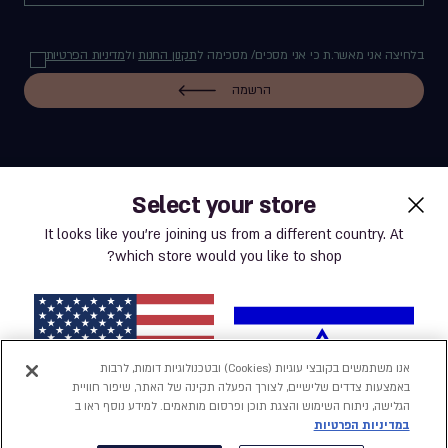
בלחיצה אני מאשר.ת כי אני מסכים/ מסכימה ל
תקנון החנות
ול
מדיניות הפרטיות
הרשמה
Select your store
label.payment
It looks like you’re joining us from a different country. At
which store would you like to shop?
תנאי שימוש באתר
מדיניות פרטיות
אנו משתמשים בקובצי עוגיות (Cookies) ובטכנולוגיות דומות, לרבות
באמצעות צדדים שלישיים, לצורך הפעלה תקינה של האתר, שיפור חוויית
נְגִישׁוּת
הגלישה, ניתוח השימוש והצגת תוכן ופרסום מותאמים. למידע נוסף ראו ב
במדיניות הפרטיות
הצהרת נגישות