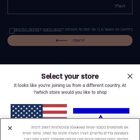
בלחיצה אני מאשר.ת כי אני מסכים/ מסכימה ל
תקנון החנות
ול
מדיניות הפרטיות
הרשמה
Select your store
label.payment
It looks like you’re joining us from a different country. At
which store would you like to shop?
תנאי שימוש באתר
מדיניות פרטיות
אנו משתמשים בקובצי עוגיות (Cookies) ובטכנולוגיות דומות, לרבות
באמצעות צדדים שלישיים, לצורך הפעלה תקינה של האתר, שיפור חוויית
נְגִישׁוּת
הגלישה, ניתוח השימוש והצגת תוכן ופרסום מותאמים. למידע נוסף ראו ב