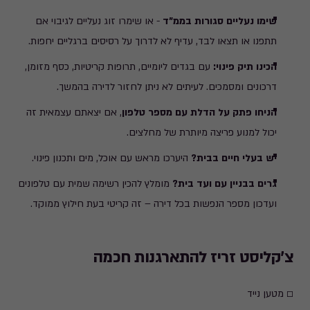
שימו נעליים סגורות בממ"ד
- או שימרו זוג נעליים לגיבוי אם
תתפנו או תצאו לבד, עדיף לא לדרוך על רסיסים ברגליים יחפות.
הכינו תיק פינוי:
עם בגדים ליומיים, תרופות קריטיות, כסף מזומן,
דרכונים ומסמכים. לעיתים לא ניתן לחזור לדירה בהמשך.
הניחו פתק על הדלת עם מספר טלפון
, אם יצאתם עצמאית זה
יכול למנוע פריצה מיותרת של מחלצים.
יש בעלי חיים בבית?
היערכו מראש עם אוכל, מים ותכנון פינוי.
גרים בבניין עם ועד בית?
מומלץ להכין רשימה שמית עם טלפונים
ועדכון מספר הנפשות בכל דירה – זה קריטי בעת חילוץ ממוקד.
צ'קליסט זריז להתארגנות חכמה
☐ מטען נייד