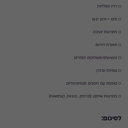
☐ רדיו וסוללות
☐ מים + מזון יבש
☐ פתרונות ישיבה
☐ תאורת חירום
☐ צעצועים/משחקים וספרים
☐ שמיכה ומזרן
☐ קופסה עם חפצים סנטימנטליים
☐ פתרונות אחסון (מדפים, כונניות, קופסאות)
לסיכום: