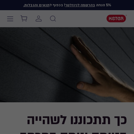
5% הנחה
בהרשמה לניוזלטר
! בכפוף ל
תנאים והגבלות.
Main
navigation
Ski
t
mai
content
כך תתכוננו לשהייה