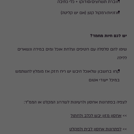
חוברת תשחצים/סודוקו + כלי כתיבה
אוזניות/רמקול קטן (אם יש קליטה)
יש לכם חיות מחמד?
שימו להם סלסלה עם חטיפים וצלחת אוכל ומים במידה ונשארים
ללילה
קחו בחשבון שלאוכל היבש יש ריח חזק אז מומלץ להשתמש
במיכל ייעודי אטום
לצפיה בפתרונות אחסון ולרעיונות לשדרוג המקלט או הממ"ד:
>>
אחסון מזון יבש לכלב ולחתול
>>
לפתרונות אחסון לבית ולמקלט