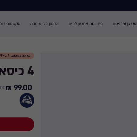
הוט גן ומרפסת
פתרונות אחסון לבית
אחסון כלי עבודה
אקססוריז ופנ
קלאב במבצע: 4 ב-₪99
4 כיסאות קלאב - לבן
99.00 ₪
Price
00 ₪
from
110.00
₪
to
99.00