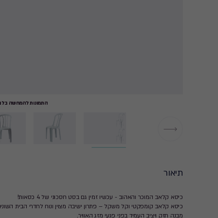
התמונות להמחשה בלבד
תיאור
כיסא קלאב המוכר והאהוב - עכשיו זמין גם בסט חסכוני של 4 כסאות!
כיסא קלאב קומפקטי וקל משקל – פתרון ישיבה מצוין ונוח לחדרי הבית השונים, 
מבנה חזק ויציב העמיד בפני פגעי מזג האוויר.