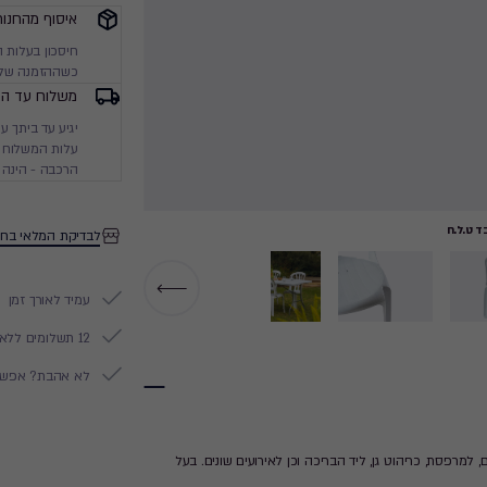
₪
איסוף מהחנות
חיסכון בעלות 
כשההזמנה שלך
משלוח עד הב
עלות המשלוח מ
הרכבה - הינה 
 ט.ל.ח
לבדיקת המלאי בחנ
עמיד לאורך זמן
12 תשלומים ללא ריבית
לא אהבת? אפשר להח
למרפסת, כריהוט גן, ליד הבריכה וכן לאירועים שונים. בעל