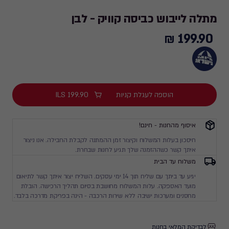
מתלה לייבוש כביסה קוויק - לבן
199.90 ₪
199.90
₪
הוספה לעגלת קניות
199.90
ILS
איסוף מהחנות - חינם!
חיסכון בעלות המשלוח וקיצור זמן ההמתנה לקבלת החבילה. אנו ניצור
איתך קשר כשההזמנה שלך תגיע לחנות שבחרת.
משלוח עד הבית
יגיע עד ביתך עם שליח תוך 14 ימי עסקים. השליח יצור איתך קשר לתיאום
מועד האספקה. עלות המשלוח מחושבת בסיום תהליך הרכישה. הובלת
מחסנים ומערכות ישיבה ללא שירות הרכבה - הינה בפריקת מדרכה בלבד.
לבדיקת המלאי בחנות