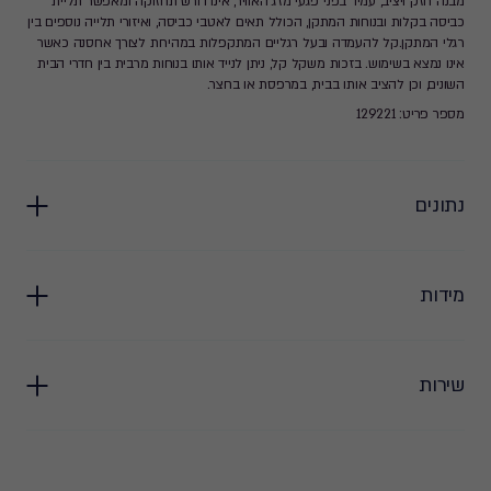
מבנה חזק ויציב, עמיד בפני פגעי מזג האוויר, אינו דורש תחזוקה ומאפשר תליית
כביסה בקלות ובנוחות המתקן, הכולל תאים לאטבי כביסה, ואיזורי תלייה נוספים בין
רגלי המתקן.קל להעמדה ובעל רגליים המתקפלות במהירות לצורך אחסנה כאשר
אינו נמצא בשימוש. בזכות משקל קל, ניתן לנייד אותו בנוחות מרבית בין חדרי הבית
השונים, וכן להציב אותו בבית, במרפסת או בחצר.
מספר פריט: 129221
נתונים
מידות
שירות