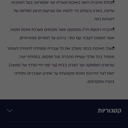
הנהלת החברה רואה באיכות מוצריה יעד אסטרטגי בעל חשיבות
עליונה, בארץ ובעולם כדי להשיג את שביעות הרצון המלאה של
לקוחות כתר.
החברה רוכשת חו"ג מספקים אשר מקיימים מערכת איכות תקינה
אשר הוסמכו לעבוד עם כתר. בדגש על חומרים ממוחזרים.
מערך האיכות בכתר משלב את כל עובדיה ומנהליה לחתירה לשיפור
מתמיד בכל שלבי עשיית החברה: מול ספקים, בתהליכי יצור,
שרשרת האספקה ועד הצרכן בבית (עד סוף חיי המדף של המוצר).
זאת לצד הדרכות איכות מקצועיות עד אחרון העובדים ותהליכי
בקרה מתקדמים.
קטגוריות